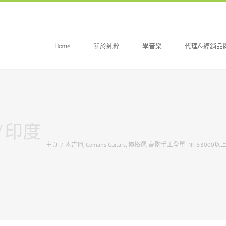
Home
關於純粹
學音樂
代理&經銷品
杉/印度
主頁
/
木吉他
,
Gomans Guitars
,
價格選
,
高階手工全單 -NT.58000以上