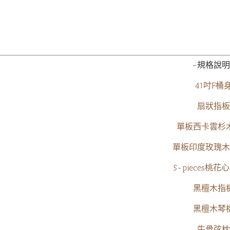
-規格說明
41吋F桶
扇狀指板
單板西卡雲杉
單板印度玫瑰木
5-pieces桃
黑檀木指
黑檀木琴
牛骨弦枕