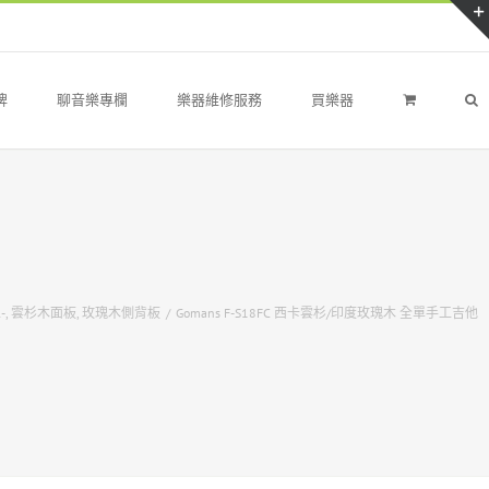
牌
聊音樂專欄
樂器維修服務
買樂器
-
,
雲杉木面板
,
玫瑰木側背板
/
Gomans F-S18FC 西卡雲杉/印度玫瑰木 全單手工吉他