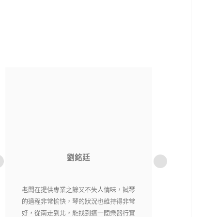
洪貫傑
老闆相當用心，每一把琴都經過細心挑選
純粹音樂社是一
又嚴格把關，現場琴各有各的特色，在這
購樂器不用擔心資
裡絕對能找到自己適合有喜愛的琴。
老闆都