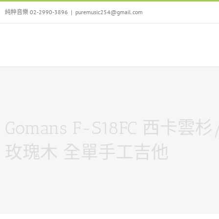
Skip
純粹音樂 02-2990-3896
|
puremusic254@gmail.com
to
content
Gomans F-S18FC 西卡雲
玫瑰木 全單手工吉他