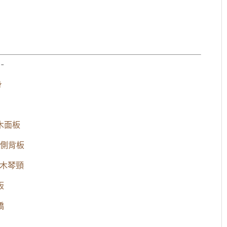
-
身
木面板
側背板
花心木琴頸
板
橋