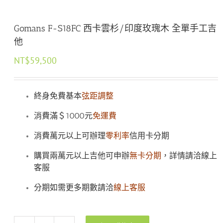
Gomans F-S18FC 西卡雲杉/印度玫瑰木 全單手工吉
他
NT$
59,500
終身免費基本
弦距調整
消費滿＄1000元
免運費
消費萬元以上可辦理
零利率
信用卡分期
購買兩萬元以上吉他可申辦
無卡分期
，詳情請洽線上
客服
分期如需更多期數請洽
線上客服