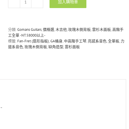
加入購物車
Gomans
F-
S18FC
西
卡
分類:
Gomans Guitars
,
價格選
,
木吉他
,
玫瑰木側背板
,
雲杉木面板
,
高階手
雲
工全單 -NT.58000以上-
杉/
標籤:
Fan-Fret (扇形指板)
,
GA桶身
,
中高階手工琴
,
亮感系音色
,
全單板
,
力
印
道系音色
,
玫瑰木側背板
,
缺角造型
,
雲杉面板
度
玫
瑰
木
全
單
手
工
吉
他
-
數
量