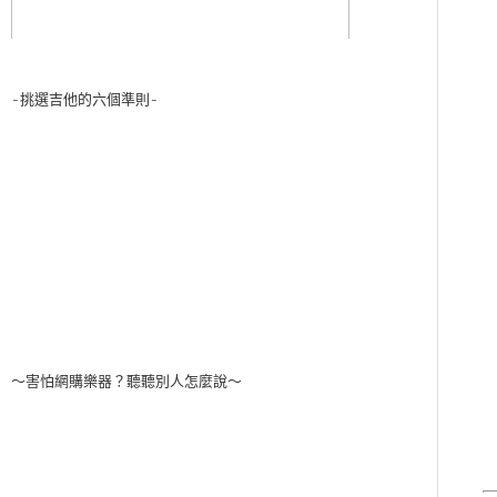
-挑選吉他的六個準則-
～害怕網購樂器？聽聽別人怎麼說～