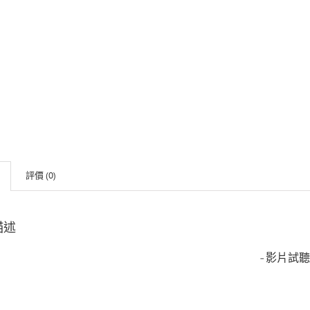
評價 (0)
描述
-影片試聽