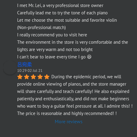
I met Mr. Lei, a very professional store owner
Carefully lead me to try the tone of each piano
Let me choose the most suitable and favorite violin
(Non-professional match)
I really recommend you to visit here
The environment in the store is very comfortable and the 
lights are very warm and not too bright
I can't bear to leave every time I go 😆
呂宛柔
10:29 02 Jul 21
During the epidemic period, we will 
provide online viewing of pianos, and the store manager 
will share carefully and teach carefully! He also explained 
patiently and enthusiastically, and did not make beginners 
who want to buy a guitar feel pressure at all. I admire this! ! 
The price is reasonable and highly recommended! !
More reviews