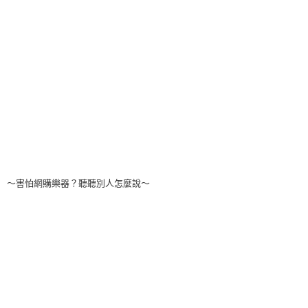
～害怕網購樂器？聽聽別人怎麼說～