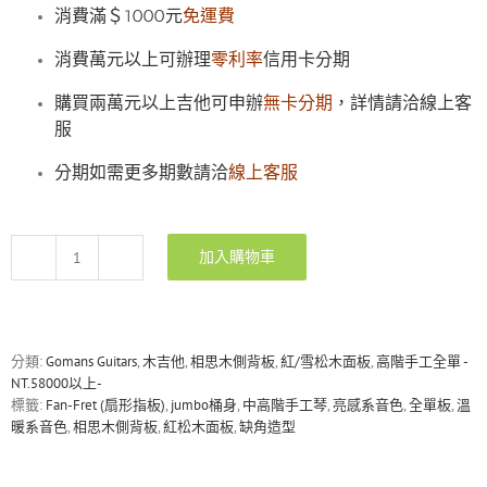
消費滿＄1000元
免運費
消費萬元以上可辦理
零利率
信用卡分期
購買兩萬元以上吉他可申辦
無卡分期
，詳情請洽線上客
服
分期如需更多期數請洽
線上客服
加入購物車
Gomans
BJ-
S19FDC
雪
松/
分類:
Gomans Guitars
,
木吉他
,
相思木側背板
,
紅/雪松木面板
,
高階手工全單 -
相
NT.58000以上-
思
標籤:
Fan-Fret (扇形指板)
,
jumbo桶身
,
中高階手工琴
,
亮感系音色
,
全單板
,
溫
木
暖系音色
,
相思木側背板
,
紅松木面板
,
缺角造型
全
單
板