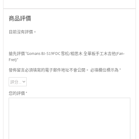
商品評價
目前沒有評價。
搶先評價 “Gomans BJ-S19FDC 雪松/相思木 全單板手工木吉他(Fan-
Fret)”
發佈留言必須填寫的電子郵件地址不會公開。
必填欄位標示為
*
您的評價
*