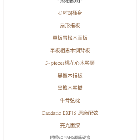
-規格說明-
41吋BJ桶身
扇形指板
單板雪松木面板
單板相思木側背板
5-pieces桃花心木琴頸
黑檀木指板
黑檀木琴橋
牛骨弦枕
Daddario EXP16 原廠配弦
亮光面漆
附贈GOMANS原廠硬盒