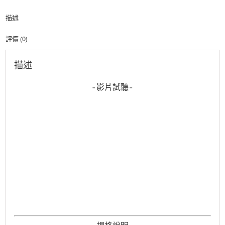
手
描述
工
木
吉
評價 (0)
他
(Fan-
描述
Fret)
數
-影片試聽-
量