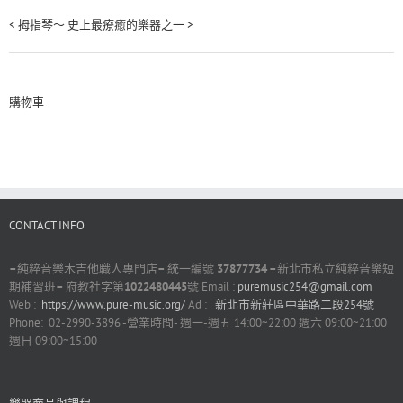
< 拇指琴～ 史上最療癒的樂器之一 >
購物車
CONTACT INFO
–
純粹音樂木吉他職人專門店
–
統一編號
37877734 –
新北市私立純粹音樂短
期補習班
–
府教社字第
1022480445
號 Email :
puremusic254@gmail.com
Web :
https://www.pure-music.org/
Ad :
新北市新莊區中華路二段254號
Phone: 02-2990-3896 -營業時間- 週一-週五 14:00~22:00 週六 09:00~21:00
週日 09:00~15:00