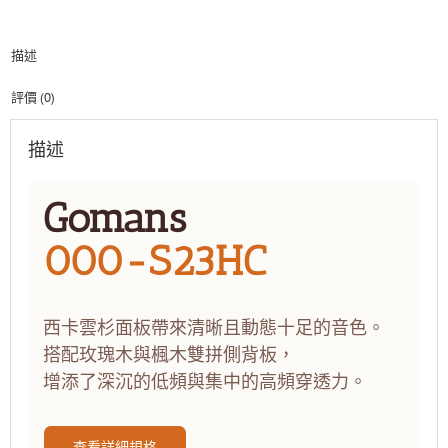
全
單
描述
板
手
工
評價 (0)
木
吉
描述
他
數
量
Gomans
000-S23HC
西卡雲杉面板帶來清晰且動態十足的音色。
搭配玫瑰木與楓木雙拼側背板，
增添了深沉的低頻與集中的高頻穿透力。
查看詳細規格