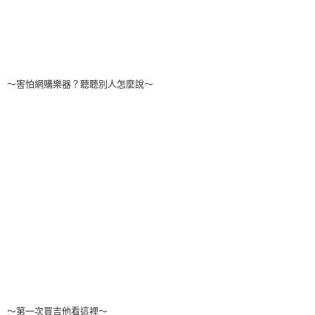
～害怕網購樂器？聽聽別人怎麼說～
～第一次買吉他看這裡～