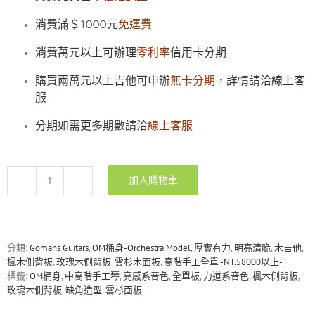
消費滿＄1000元
免運費
消費萬元以上可辦理
零利率
信用卡分期
購買兩萬元以上吉他可申辦
無卡分期
，詳情請洽線上客
服
分期如需更多期數請洽
線上客服
加入購物車
Gomans
000-
S23HC
玫
瑰
分類:
Gomans Guitars
,
OM桶身-Orchestra Model
,
厚實有力
,
明亮清脆
,
木吉他
,
木/
楓木側背板
,
玫瑰木側背板
,
雲杉木面板
,
高階手工全單 -NT.58000以上-
楓
標籤:
OM桶身
,
中高階手工琴
,
亮感系音色
,
全單板
,
力道系音色
,
楓木側背板
,
木
玫瑰木側背板
,
缺角造型
,
雲杉面板
背
板