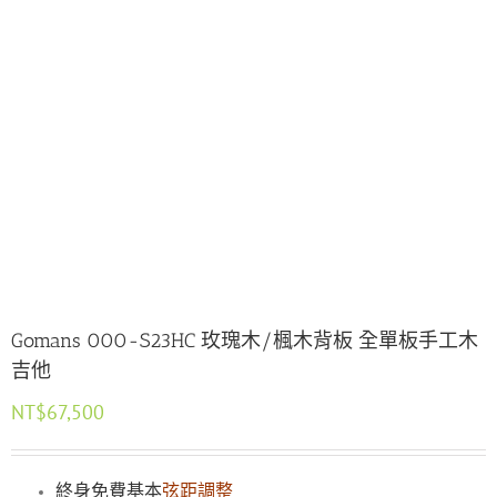
Gomans 000-S23HC 玫瑰木/楓木背板 全單板手工木
吉他
NT$
67,500
終身免費基本
弦距調整