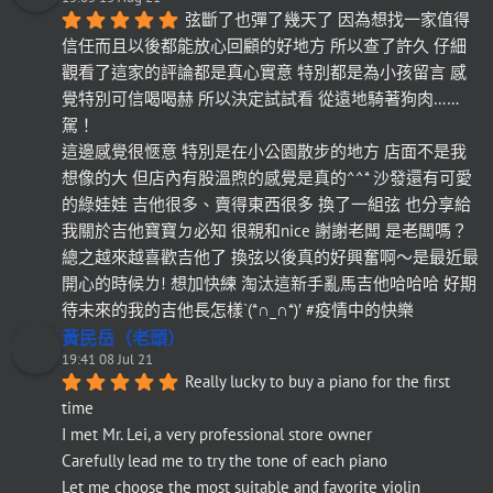
弦斷了也彈了幾天了 因為想找一家值得
信任而且以後都能放心回顧的好地方 所以查了許久 仔細
觀看了這家的評論都是真心實意 特別都是為小孩留言 感
覺特別可信喝喝赫 所以決定試試看 從遠地騎著狗肉……
駕！
這邊感覺很愜意 特別是在小公園散步的地方 店面不是我
想像的大 但店內有股溫煦的感覺是真的^^* 沙發還有可愛
的綠娃娃 吉他很多、賣得東西很多 換了一組弦 也分享給
我關於吉他寶寶ㄉ必知 很親和nice 謝謝老闆 是老闆嗎？
總之越來越喜歡吉他了 換弦以後真的好興奮啊～是最近最
開心的時候ㄌ! 想加快練 淘汰這新手亂馬吉他哈哈哈 好期
待未來的我的吉他長怎樣`(*∩_∩*)′ #疫情中的快樂
黃民岳（老頭）
19:41 08 Jul 21
Really lucky to buy a piano for the first 
time
I met Mr. Lei, a very professional store owner
Carefully lead me to try the tone of each piano
Let me choose the most suitable and favorite violin