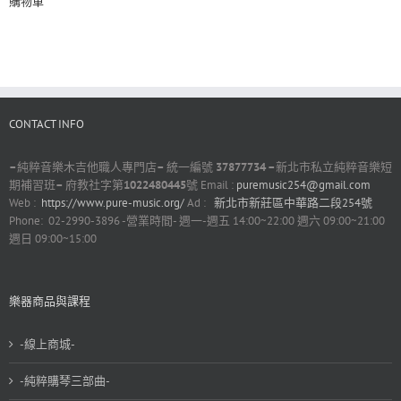
購物車
CONTACT INFO
–
純粹音樂木吉他職人專門店
–
統一編號
37877734 –
新北市私立純粹音樂短
期補習班
–
府教社字第
1022480445
號 Email :
puremusic254@gmail.com
Web :
https://www.pure-music.org/
Ad :
新北市新莊區中華路二段254號
Phone: 02-2990-3896 -營業時間- 週一-週五 14:00~22:00 週六 09:00~21:00
週日 09:00~15:00
樂器商品與課程
-線上商城-
-純粹購琴三部曲-