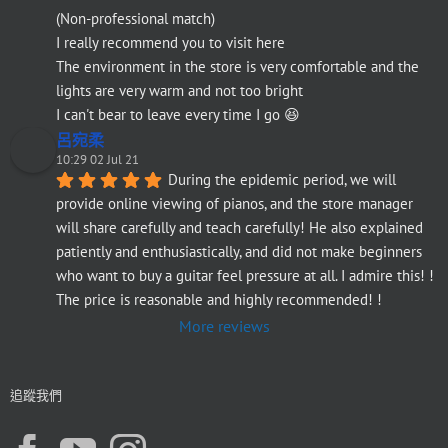
(Non-professional match)
I really recommend you to visit here
The environment in the store is very comfortable and the 
lights are very warm and not too bright
I can't bear to leave every time I go 😆
呂宛柔
10:29 02 Jul 21
During the epidemic period, we will 
provide online viewing of pianos, and the store manager 
will share carefully and teach carefully! He also explained 
patiently and enthusiastically, and did not make beginners 
who want to buy a guitar feel pressure at all. I admire this! ! 
The price is reasonable and highly recommended! !
More reviews
追蹤我們