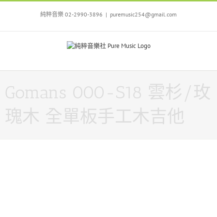
Skip
to
純粹音樂 02-2990-3896
|
puremusic254@gmail.com
content
Gomans 000-S18 雲杉/玫
瑰木 全單板手工木吉他