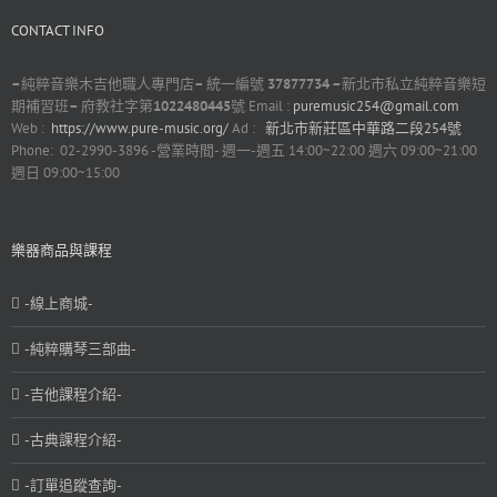
CONTACT INFO
–
純粹音樂木吉他職人專門店
–
統一編號
37877734 –
新北市私立純粹音樂短
期補習班
–
府教社字第
1022480445
號 Email :
puremusic254@gmail.com
Web :
https://www.pure-music.org/
Ad :
新北市新莊區中華路二段254號
Phone: 02-2990-3896 -營業時間- 週一-週五 14:00~22:00 週六 09:00~21:00
週日 09:00~15:00
樂器商品與課程
-線上商城-
-純粹購琴三部曲-
-吉他課程介紹-
-古典課程介紹-
-訂單追蹤查詢-