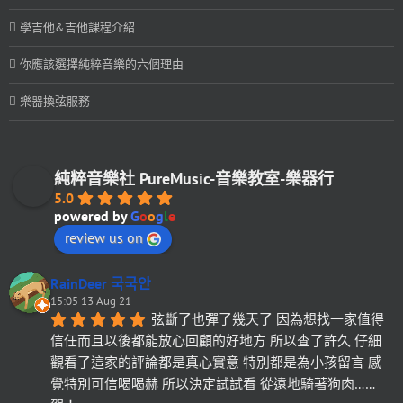
學吉他&吉他課程介紹
你應該選擇純粹音樂的六個理由
樂器換弦服務
純粹音樂社 PureMusic-音樂教室-樂器行
5.0
powered by
G
o
o
g
l
e
review us on
RainDeer 국국안
15:05 13 Aug 21
弦斷了也彈了幾天了 因為想找一家值得
信任而且以後都能放心回顧的好地方 所以查了許久 仔細
觀看了這家的評論都是真心實意 特別都是為小孩留言 感
覺特別可信喝喝赫 所以決定試試看 從遠地騎著狗肉……