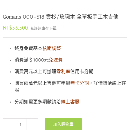
Gomans 000-S18 雲杉/玫瑰木 全單板手工木吉他
NT$
53,500
允許無庫存下單
終身免費基本
弦距調整
消費滿＄1000元
免運費
消費萬元以上可辦理
零利率
信用卡分期
購買兩萬元以上吉他可申辦
無卡分期
，詳情請洽線上客
服
分期如需更多期數請洽
線上客服
加入購物車
Gomans