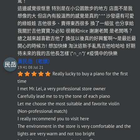
駕！
這邊感覺很愜意 特別是在小公園散步的地方 店面不是我
想像的大 但店內有股溫煦的感覺是真的^^* 沙發還有可愛
的綠娃娃 吉他很多、賣得東西很多 換了一組弦 也分享給
我關於吉他寶寶ㄉ必知 很親和nice 謝謝老闆 是老闆嗎？
總之越來越喜歡吉他了 換弦以後真的好興奮啊～是最近最
開心的時候ㄌ! 想加快練 淘汰這新手亂馬吉他哈哈哈 好期
待未來的我的吉他長怎樣`(*∩_∩*)′ #疫情中的快樂
黃民岳（老頭）
19:41 08 Jul 21
Really lucky to buy a piano for the first 
time
I met Mr. Lei, a very professional store owner
Carefully lead me to try the tone of each piano
Let me choose the most suitable and favorite violin
(Non-professional match)
I really recommend you to visit here
The environment in the store is very comfortable and the 
lights are very warm and not too bright