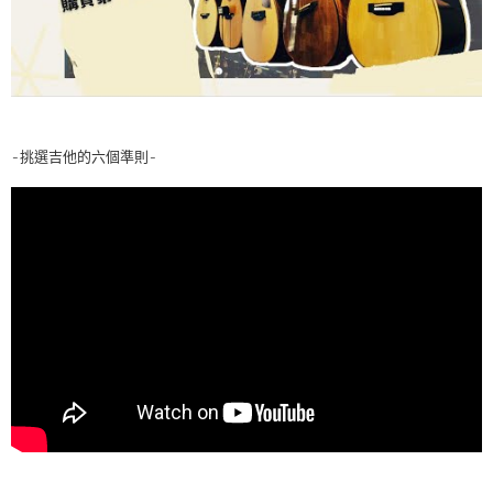
-挑選吉他的六個準則-