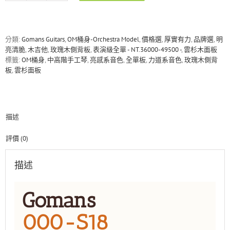
000-
S18
雲
杉/
分類:
Gomans Guitars
,
OM桶身-Orchestra Model
,
價格選
,
厚實有力
,
品牌選
,
明
玫
亮清脆
,
木吉他
,
玫瑰木側背板
,
表演級全單 - NT.36000-49500 -
,
雲杉木面板
瑰
標籤:
OM桶身
,
中高階手工琴
,
亮感系音色
,
全單板
,
力道系音色
,
玫瑰木側背
木
板
,
雲杉面板
全
單
板
手
描述
工
木
吉
評價 (0)
他
數
描述
量
Gomans
000-S18