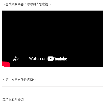
～害怕網購樂器？聽聽別人怎麼說～
～第一次買吉他看這裡～
買樂器必知導讀