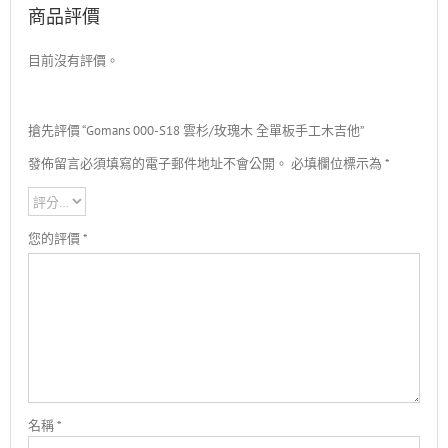
商品評價
目前沒有評價。
搶先評價 “Gomans 000-S18 雲杉/玫瑰木 全單板手工木吉他”
發佈留言必須填寫的電子郵件地址不會公開。
必填欄位標示為
*
您的評價
*
名稱
*