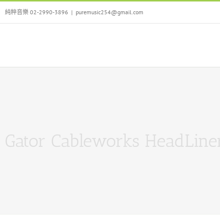
Skip
純粹音樂 02-2990-3896
|
puremusic254@gmail.com
to
content
Gator Cableworks Head