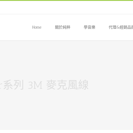
Home
關於純粹
學音樂
代理&經銷品
Liner系列 3M 麥克風線