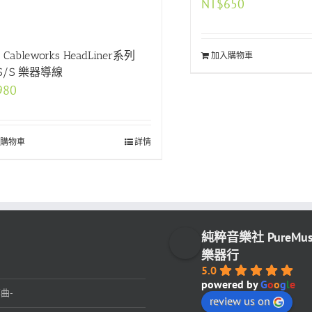
NT$
650
r Cableworks HeadLiner系列
加入購物車
S/S 樂器導線
980
購物車
詳情
純粹音樂社 PureMu
樂器行
5.0
powered by
G
o
o
g
l
e
曲-
review us on