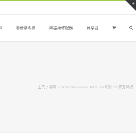
牌
聊音樂專欄
樂器維修服務
買樂器
主頁
/
導線
/
Gator Cableworks HeadLiner系列 3M 麥克風線