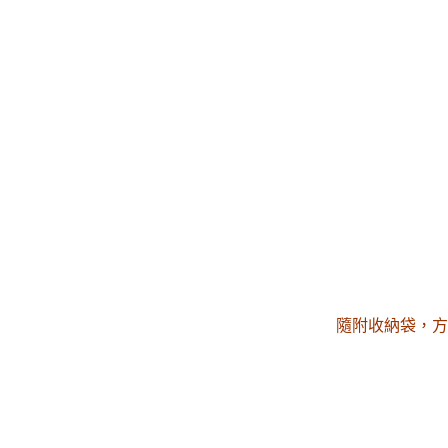
隨附收納袋，方
蘇芳妤
徽你莫屬
間親切又體貼的店家。網
老闆非常用心的保養琴以及會告訴很多小
訊不透明,只要主動詢問
細節，服務很棒！之後也會考慮在這裡買
會熱心回答喔�
琴👏👏👏