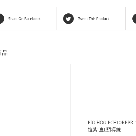
Share On Facebook
Tweet This Product
商品
PIG HOG PCH10RPPR
拉紫 直L頭導線