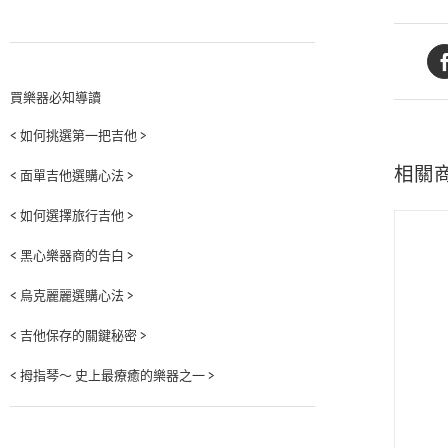
買樂器必知導讀
< 如何挑選第一把吉他 >
相關
< 面單吉他選購心法 >
< 如何選擇旅行吉他 >
< 黑心樂器商的告白 >
< 烏克麗麗選購心法 >
< 吉他保存的關鍵秘密 >
< 拇指琴～ 史上最療癒的樂器之一 >