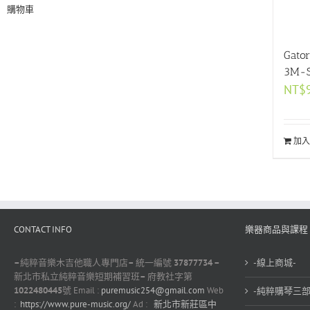
購物車
Gato
3M-
NT$
加入
CONTACT INFO
樂器商品與課程
–
純粹音樂木吉他職人專門店
–
統一編號
37877734 –
-線上商城-
新北市私立純粹音樂短期補習班
–
府教社字第
1022480445
號 Email :
puremusic254@gmail.com
Web
-純粹購琴三部
:
https://www.pure-music.org/
Ad :
新北市新莊區中