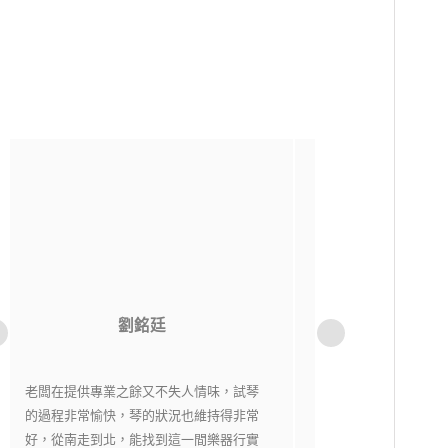
洪貫傑
老闆相當用心，每一把琴都經過細心挑選
純粹音樂社是一
又嚴格把關，現場琴各有各的特色，在這
購樂器不用擔心資
裡絕對能找到自己適合有喜愛的琴。
老闆都