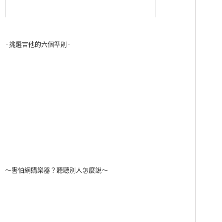
-挑選吉他的六個準則-
～害怕網購樂器？聽聽別人怎麼說～