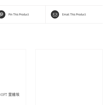
Pin This Product
Email This Product
 10FT 里維埃