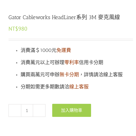
Gator Cableworks HeadLiner系列 3M 麥克風線
NT$
980
消費滿＄1000元
免運費
消費萬元以上可辦理
零利率
信用卡分期
購買兩萬元可申辦
無卡分期
，詳情請洽線上客服
分期如需更多期數請洽
線上客服
加入購物車
Gator
Cableworks
HeadLiner
系