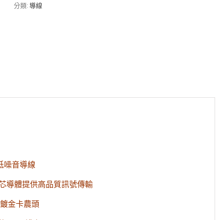
列
分類:
導線
3M
麥
克
風
線
數
量
低噪音導線
四芯導體提供
高品質訊號傳輸
鍍金卡農頭