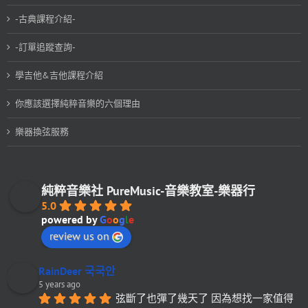
-古典課程介紹-
-訂單追蹤查詢-
學吉他&吉他課程介紹
你應該選擇純粹音樂的六個理由
樂器換弦服務
純粹音樂社 PureMusic-音樂教室-樂器行
5.0
powered by
G
o
o
g
l
e
review us on
RainDeer 국국안
5 years ago
弦斷了也彈了幾天了 因為想找一家值得