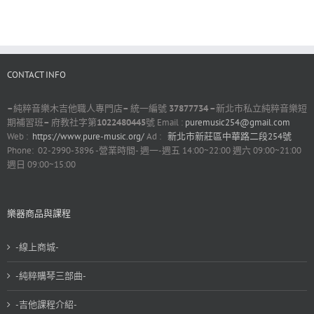
CONTACT INFO
–
純粹音樂木吉他職人專門店
–
統一編號
37877734 –
新北市私立純粹音樂短
期補習班
–
府教社字第
1022480445
號 Email :
puremusic254@gmail.com
Web :
https://www.pure-music.org/
Ad :
新北市新莊區中華路二段254號
Phone: 02-2990-3896 -營業時間- 週一-週五 14:00~22:00 週六 09:00~21:00
週日 09:00~15:00
樂器商品與課程
-線上商城-
-純粹購琴三部曲-
-吉他課程介紹-