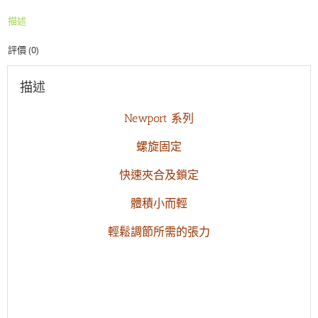
專
描述
用
銀
評價 (0)
色
數
量
描述
Newport 系列
螺旋固定
快速夾合及鎖定
體積小而輕
輕鬆調節所需的張力