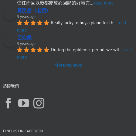
信任而且以後都能放心回顧的好地方
... 
read more
黃民岳（老頭）
5 years ago
Really lucky to buy a piano for th
... 
read 
more
呂宛柔
5 years ago
During the epidemic period, we wil
... 
read 
more
More reviews
追蹤我們
FIND US ON FACEBOOK