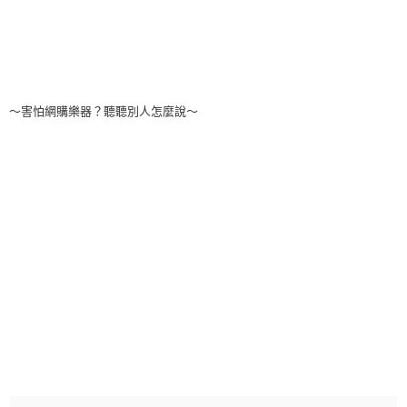
～害怕網購樂器？聽聽別人怎麼說～