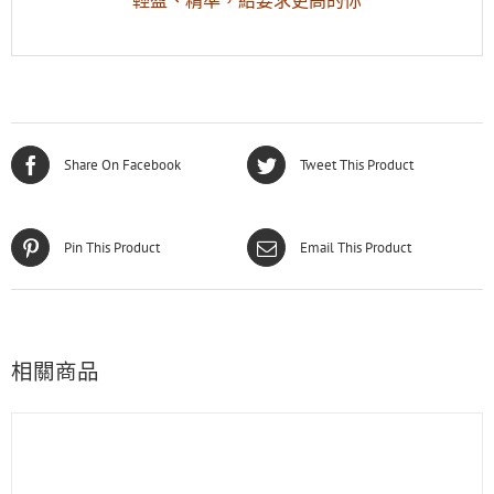
輕盈、精準，給要求更高的你
Share On Facebook
Tweet This Product
Pin This Product
Email This Product
相關商品