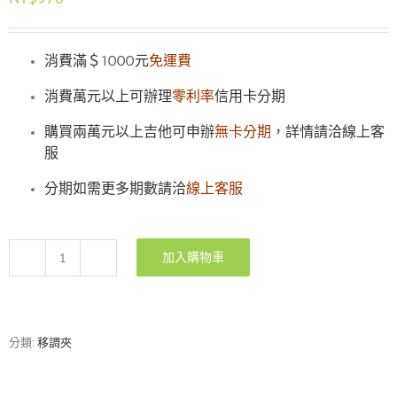
消費滿＄1000元
免運費
消費萬元以上可辦理
零利率
信用卡分期
購買兩萬元以上吉他可申辦
無卡分期
，詳情請洽線上客
服
分期如需更多期數請洽
線上客服
加入購物車
G7th
Newport
系
列
局
分類:
移調夾
部
5
弦