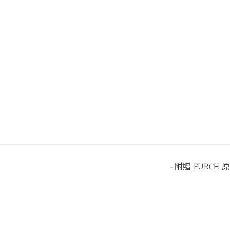
-附贈 FURCH 
蘇芳妤
徽你莫屬
間親切又體貼的店家。網
老闆非常用心的保養琴以及會告訴很多小
訊不透明,只要主動詢問
細節，服務很棒！之後也會考慮在這裡買
會熱心回答喔�
琴👏👏👏