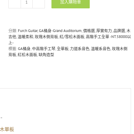
加入購物車
Furch
Yellow
Plus
CR-
GC
分類:
Furch Guitar
,
GA桶身-Grand Auditorium
,
價格選
,
厚實有力
,
品牌選
,
木
西
吉他
,
溫暖柔和
,
玫瑰木側背板
,
紅/雪松木面板
,
高階手工全單 -NT.58000以
岸
上-
雪
標籤:
GA桶身
,
中高階手工琴
,
全單板
,
力道系音色
,
溫暖系音色
,
玫瑰木側
松/
背板
,
紅松木面板
,
缺角造型
玫
瑰
木
全
單
板
手
工
木
吉
-
他
數
松木單板
量