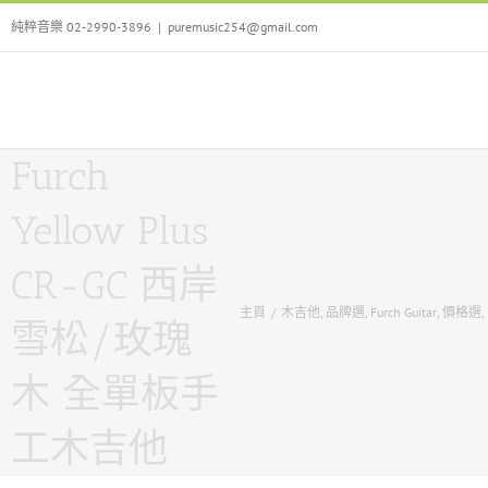
Skip
純粹音樂 02-2990-3896
|
puremusic254@gmail.com
to
content
Furch
Yellow Plus
CR-GC 西岸
主頁
/
木吉他
,
品牌選
,
Furch Guitar
,
價格選
,
雪松/玫瑰
木 全單板手
工木吉他