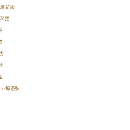
木側背版
琴頸
板
橋
枕
枕
栓
12-53原廠弦