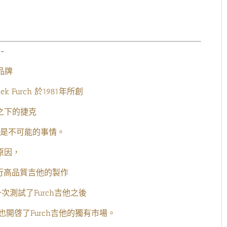
-
品牌
k Furch 於1981年所創
之下的捷克
是不可能的事情。
原因，
著手進行高品質吉他的製作
友第一次測試了Furch吉他之後
開啓了Furch吉他的獨有市場。