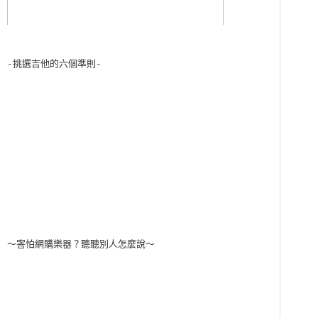
-挑選吉他的六個準則-
～害怕網購樂器？聽聽別人怎麼說～