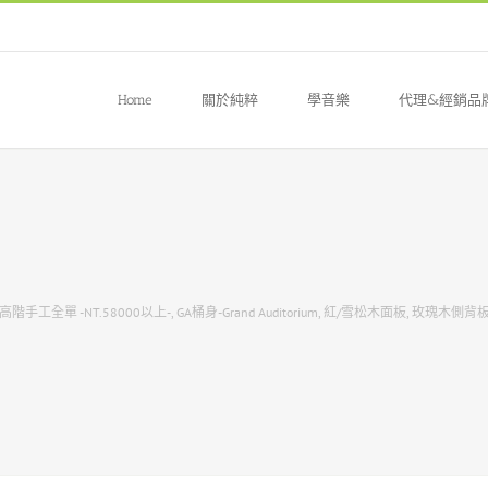
Home
關於純粹
學音樂
代理&經銷品
高階手工全單 -NT.58000以上-
,
GA桶身-Grand Auditorium
,
紅/雪松木面板
,
玫瑰木側背