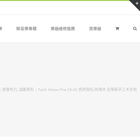
牌
聊音樂專欄
樂器維修服務
買樂器
板
,
厚實有力
,
溫暖柔和
/
Furch Yellow Plus CR-GC 西岸雪松/玫瑰木 全單板手工木吉他