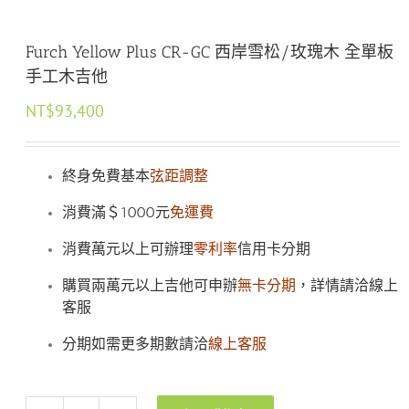
Furch Yellow Plus CR-GC 西岸雪松/玫瑰木 全單板
手工木吉他
NT$
93,400
終身免費基本
弦距調整
消費滿＄1000元
免運費
消費萬元以上可辦理
零利率
信用卡分期
購買兩萬元以上吉他可申辦
無卡分期
，詳情請洽線上
客服
分期如需更多期數請洽
線上客服