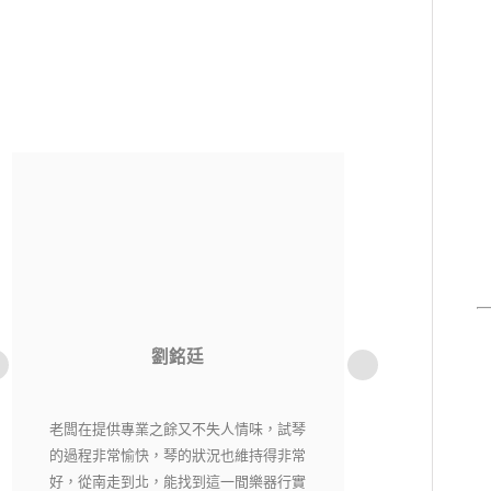
洪貫傑
老闆相當用心，每一把琴都經過細心挑選
純粹音樂社是一
又嚴格把關，現場琴各有各的特色，在這
購樂器不用擔心資
裡絕對能找到自己適合有喜愛的琴。
老闆都