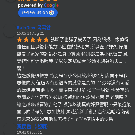
powered by
G
o
o
g
l
e
review us on
RainDeer 국국안
15:05 13 Aug 21
弦斷了也彈了幾天了 因為想找一家值得
信任而且以後都能放心回顧的好地方 所以查了許久 仔細
觀看了這家的評論都是真心實意 特別都是為小孩留言 感
覺特別可信喝喝赫 所以決定試試看 從遠地騎著狗肉……
駕！
這邊感覺很愜意 特別是在小公園散步的地方 店面不是我
想像的大 但店內有股溫煦的感覺是真的^^* 沙發還有可愛
的綠娃娃 吉他很多、賣得東西很多 換了一組弦 也分享給
我關於吉他寶寶ㄉ必知 很親和nice 謝謝老闆 是老闆嗎？
總之越來越喜歡吉他了 換弦以後真的好興奮啊～是最近最
開心的時候ㄌ! 想加快練 淘汰這新手亂馬吉他哈哈哈 好期
待未來的我的吉他長怎樣`(*∩_∩*)′ #疫情中的快樂
黃民岳（老頭）
19:41 08 Jul 21