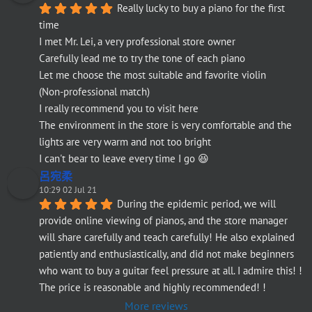
Really lucky to buy a piano for the first 
time
I met Mr. Lei, a very professional store owner
Carefully lead me to try the tone of each piano
Let me choose the most suitable and favorite violin
(Non-professional match)
I really recommend you to visit here
The environment in the store is very comfortable and the 
lights are very warm and not too bright
I can't bear to leave every time I go 😆
呂宛柔
10:29 02 Jul 21
During the epidemic period, we will 
provide online viewing of pianos, and the store manager 
will share carefully and teach carefully! He also explained 
patiently and enthusiastically, and did not make beginners 
who want to buy a guitar feel pressure at all. I admire this! ! 
The price is reasonable and highly recommended! !
More reviews