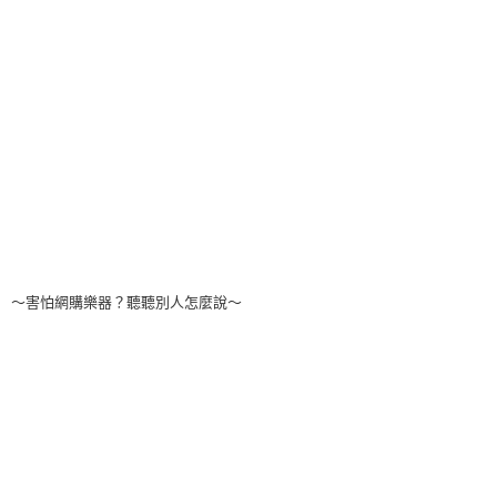
～害怕網購樂器？聽聽別人怎麼說～