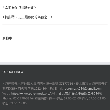
< 吉他保存的關鍵秘密 >
< 拇指琴～ 史上最療癒的樂器之一 >
購物車
CONTACT INFO
–
純粹音樂木吉他職人專門店
–
統一編號
37877734 –
新北市私立純粹音樂短
期補習班
–
府教社字第
1022480445
號 Email :
puremusic254@gmail.com
Web :
https://www.pure-music.org/
Ad :
新北市新莊區中華路二段254號
Phone: 02-2990-3896 -營業時間- 週一-週五 14:00~22:00 週六 09:00~21:00
週日 09:00~15:00