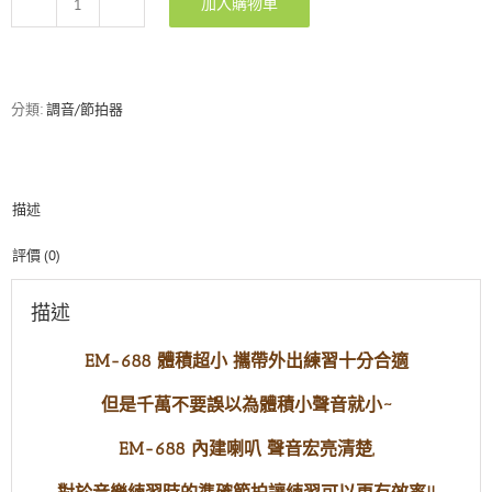
加入購物車
ENO
EM-
688
數
位
分類:
調音/節拍器
音
箱
節
拍
描述
器
數
量
評價 (0)
描述
EM-688 體積超小 攜帶外出練習十分合適
但是千萬不要誤以為體積小聲音就小~
EM-688 內建喇叭 聲音宏亮清楚,