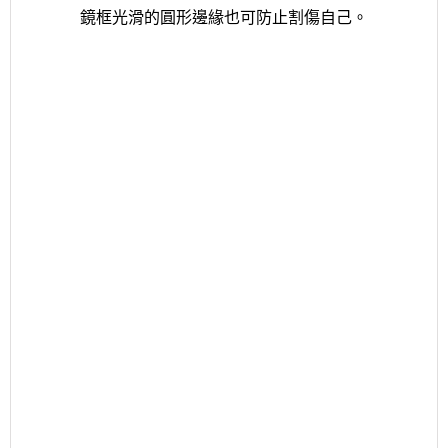
鏡框光滑的圓形邊緣也可防止割傷自己。