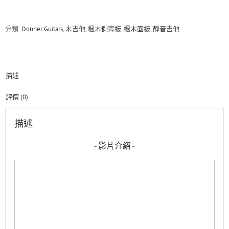
I
靜
音
分類:
Donner Guitars
,
木吉他
,
楓木側背板
,
楓木面板
,
靜音吉他
吉
他
黑
色
描述
數
量
評價 (0)
描述
-影片介紹-