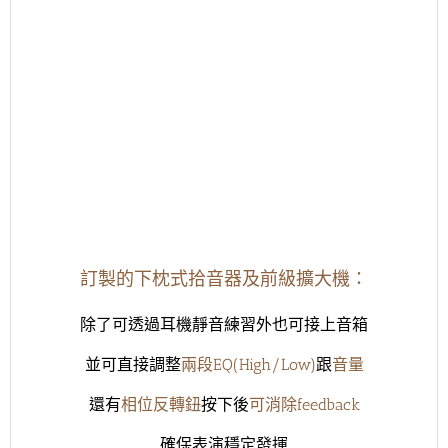
訂製的下枕式拾音器及
前級擴大機：
除了可透過耳機靜音練習外也可接上音箱
並可直接調整
兩段EQ(High/Low)
跟
音量
還有
相位反轉鈕
按下後
可消除feedback
確保表演穩定發揮