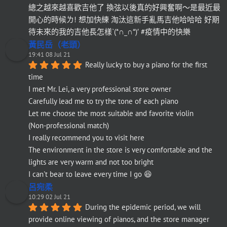
總之越來越喜歡吉他了 換弦以後真的好興奮啊～是最近最
開心的時候ㄌ! 想加快練 淘汰這新手亂馬吉他哈哈哈 好期
待未來的我的吉他長怎樣`(*∩_∩*)′ #疫情中的快樂
黃民岳（老頭）
19:41 08 Jul 21
Really lucky to buy a piano for the first 
time
I met Mr. Lei, a very professional store owner
Carefully lead me to try the tone of each piano
Let me choose the most suitable and favorite violin
(Non-professional match)
I really recommend you to visit here
The environment in the store is very comfortable and the 
lights are very warm and not too bright
I can't bear to leave every time I go 😆
呂宛柔
10:29 02 Jul 21
During the epidemic period, we will 
provide online viewing of pianos, and the store manager 