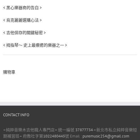
< 黑心樂器商的告白 >
< 烏克麗麗選購心法 >
< 吉他保存的關鍵秘密 >
< 拇指琴～ 史上最療癒的樂器之一 >
購物車
CONTACT INFO
–
純粹音樂木吉他職人專門店
–
統一編號
37877734 –
新北市私立純粹音樂短
期補習班
–
府教社字第
1022480445
號 Email :
puremusic254@gmail.com