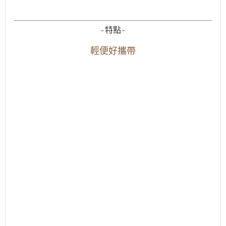
-特點-
輕便好攜帶