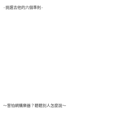
-挑選吉他的六個準則-
～害怕網購樂器？聽聽別人怎麼說～