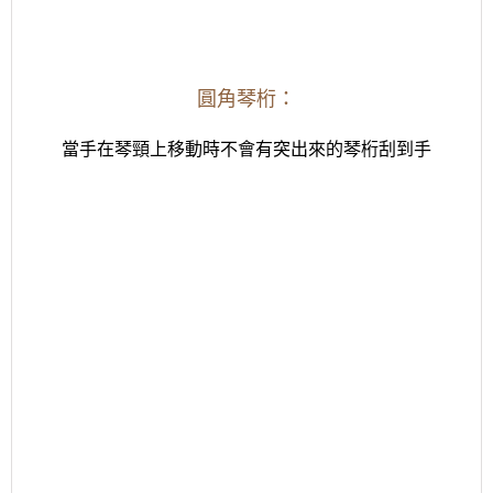
圓角琴桁：
當手在琴頸上移動時不會有突出來的琴桁刮到手