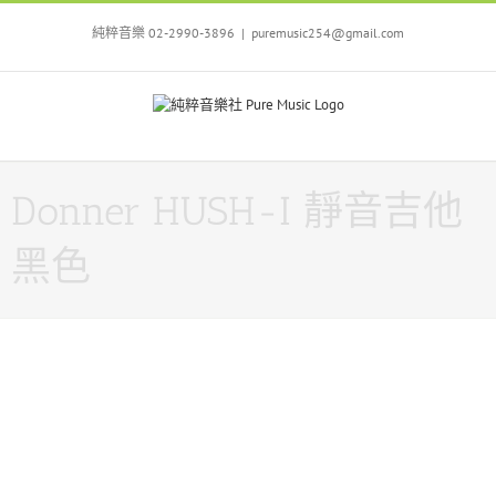
Skip
to
純粹音樂 02-2990-3896
|
puremusic254@gmail.com
content
Donner HUSH-I 靜音吉他
黑色