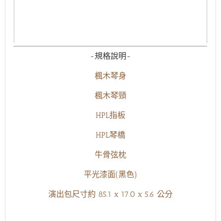
-規格說明-
楓木琴身
楓木琴頸
HPL指板
HPL琴橋
牛骨弦枕
平光漆面(黑色)
演出包尺寸約 85.1 x 17.0 x 5.6 公分