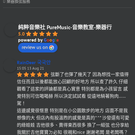
樂器換弦服務
純粹音樂社 PureMusic-音樂教室-樂器行
5.0
powered by
G
o
o
g
l
e
review us on
RainDeer 국국안
15:05 13 Aug 21
弦斷了也彈了幾天了 因為想找一家值得
信任而且以後都能放心回顧的好地方 所以查了許久 仔細
觀看了這家的評論都是真心實意 特別都是為小孩留言 感
覺特別可信喝喝赫 所以決定試試看 從遠地騎著狗肉……
駕！
這邊感覺很愜意 特別是在小公園散步的地方 店面不是我
想像的大 但店內有股溫煦的感覺是真的^^* 沙發還有可愛
的綠娃娃 吉他很多、賣得東西很多 換了一組弦 也分享給
我關於吉他寶寶ㄉ必知 很親和nice 謝謝老闆 是老闆嗎？