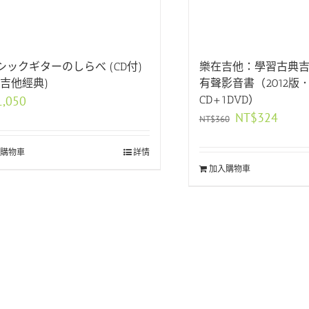
シックギターのしらべ (CD付)
樂在吉他：學習古典
典吉他經典)
有聲影音書（2012版
1,050
CD+1DVD）
原
目
NT$
324
NT$
360
始
前
價
價
購物車
詳情
格：
格：
加入購物車
NT$360。
NT$32