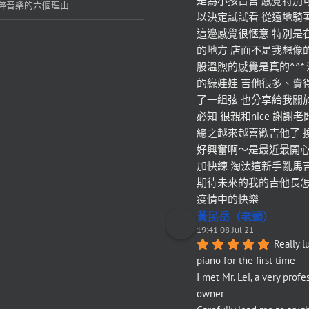
是為小孩留言 感覺特別
粹音樂的六個理由
以決定試試看 從遠地騎
這邊感覺很愜意 特別是
的地方 店面不是我想像
股溫煦的感覺是真的^^*
的綠娃娃 吉他很多、賣
了一組弦 也分享給我關
必知 很親和nice 謝謝
總之越來越喜歡吉他了 
好興奮啊～是最近最開心
加快練 淘汰這新手亂馬
期待未來的我的吉他長怎樣`(*
疫情中的快樂
黃民岳（老頭）
19:41 08 Jul 21
Really l
piano for the first time
I met Mr. Lei, a very profes
owner