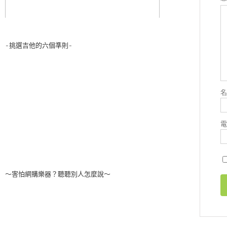
-挑選吉他的六個準則-
～害怕網購樂器？聽聽別人怎麼說～