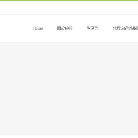
Home
關於純粹
學音樂
代理&經銷品