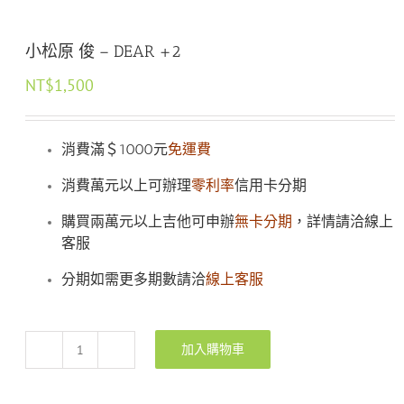
小松原 俊 – DEAR +2
NT$
1,500
消費滿＄1000元
免運費
消費萬元以上可辦理
零利率
信用卡分期
購買兩萬元以上吉他可申辦
無卡分期
，詳情請洽線上
客服
分期如需更多期數請洽
線上客服
加入購物車
小
松
原