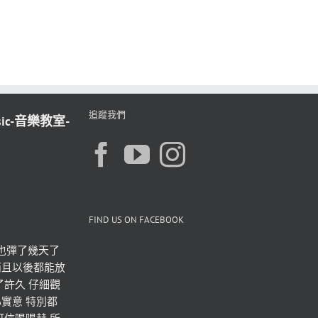
追蹤我們
sic-音樂教室-
FIND US ON FACEBOOK
也彈了幾天了 
而且以後都能放
了許久 仔細觀
實意 特別都