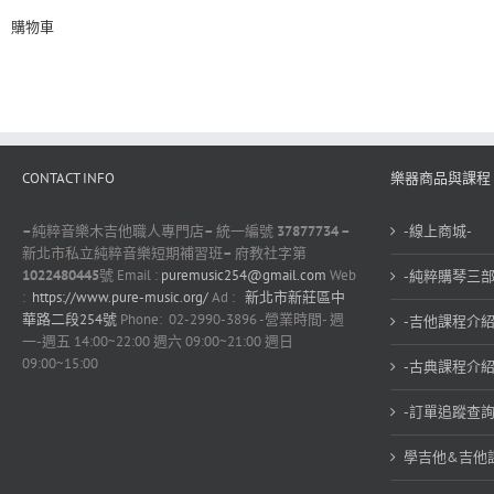
購物車
CONTACT INFO
樂器商品與課程
–
純粹音樂木吉他職人專門店
–
統一編號
37877734 –
-線上商城-
新北市私立純粹音樂短期補習班
–
府教社字第
1022480445
號 Email :
puremusic254@gmail.com
Web
-純粹購琴三部
:
https://www.pure-music.org/
Ad :
新北市新莊區中
華路二段254號
Phone: 02-2990-3896 -營業時間- 週
-吉他課程介紹
一-週五 14:00~22:00 週六 09:00~21:00 週日
09:00~15:00
-古典課程介紹
-訂單追蹤查詢
學吉他&吉他