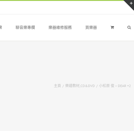
牌
聊音樂專欄
樂器維修服務
買樂器
主頁
/
樂譜教材,CD&DVD
/
小松原 俊 – DEAR +2