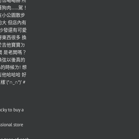
可信喝喝赫 所
著狗肉……駕！
在小公園散步
的大 但店內有
 沙發還有可愛
得東西很多 換
於吉他寶寶ㄉ
老闆 是老闆嗎？
換弦以後真的
的時候ㄌ! 想
吉他哈哈哈 好
∩_∩*)′ #
ucky to buy a 
sional store 