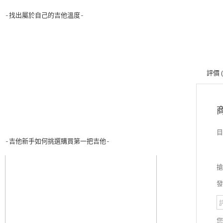
-找出屬於自己的吉他溫度-
評價 (
目
-吉他新手如何挑選購買第一把吉他-
搶
發