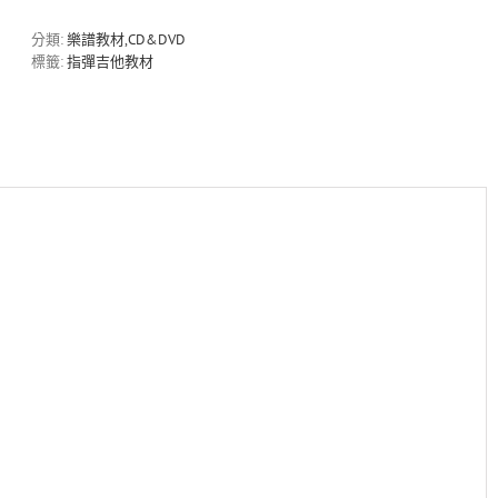
俊
-
分類:
樂譜教材,CD&DVD
DEAR
標籤:
指彈吉他教材
+2
數
量