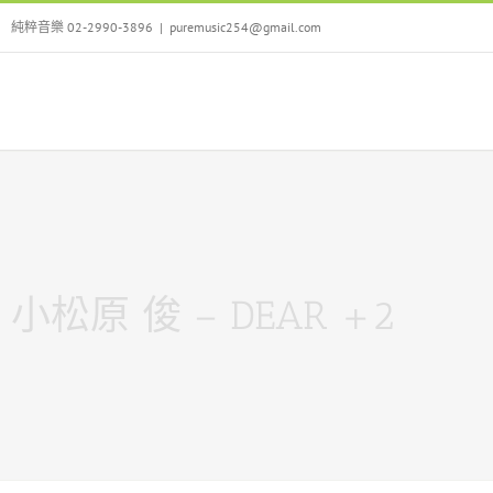
Skip
純粹音樂 02-2990-3896
|
puremusic254@gmail.com
to
content
小松原 俊 – DEAR +2