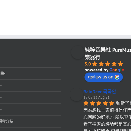
純粹音樂社 PureMu
樂器行
5.0
powered by
G
o
o
g
l
e
曲-
review us on
-
RainDeer 국국안
-
15:05 13 Aug 21
弦斷了
-
因為想找一家值得信任
心回顧的好地方 所以查
課程介紹
看了這家的評論都是真心