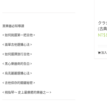
クラ
買樂器必知導讀
(古
NT$
< 如何挑選第一把吉他 >
< 面單吉他選購心法 >
加入
< 如何選擇旅行吉他 >
< 黑心樂器商的告白 >
< 烏克麗麗選購心法 >
< 吉他保存的關鍵秘密 >
< 拇指琴～ 史上最療癒的樂器之一 >