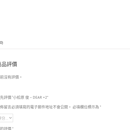
0)
商品評價
前沒有評價。
先評價 “小松原 俊 – DEAR +2”
佈留言必須填寫的電子郵件地址不會公開。
必填欄位標示為
*
您的評價
*