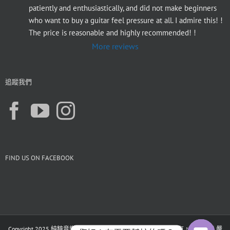
patiently and enthusiastically, and did not make beginners 
who want to buy a guitar feel pressure at all. I admire this! ! 
The price is reasonable and highly recommended! !
More reviews
追蹤我們
FIND US ON FACEBOOK
Copyright 2025 純粹音樂 PureMusic |All Rights Reserved. 版權所有，未經同意 嚴