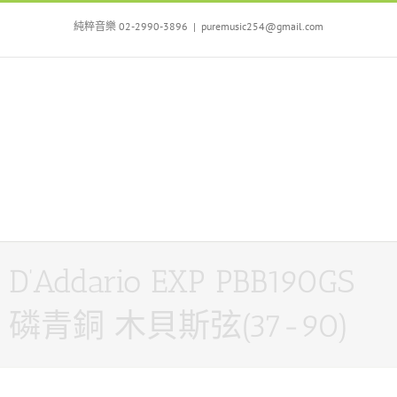
Skip
to
純粹音樂 02-2990-3896
|
puremusic254@gmail.com
content
D’Addario EXP PBB190GS
磷青銅 木貝斯弦(37-90)