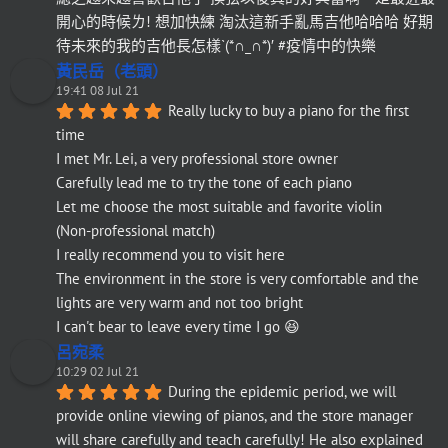
開心的時候ㄌ! 想加快練 淘汰這新手亂馬吉他哈哈哈 好期
待未來的我的吉他長怎樣`(*∩_∩*)′ #疫情中的快樂
黃民岳（老頭）
19:41 08 Jul 21
Really lucky to buy a piano for the first 
time
I met Mr. Lei, a very professional store owner
Carefully lead me to try the tone of each piano
Let me choose the most suitable and favorite violin
(Non-professional match)
I really recommend you to visit here
The environment in the store is very comfortable and the 
lights are very warm and not too bright
I can't bear to leave every time I go 😆
呂宛柔
10:29 02 Jul 21
During the epidemic period, we will 
provide online viewing of pianos, and the store manager 
will share carefully and teach carefully! He also explained 