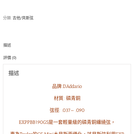
PBB190GS
磷
青
分類:
吉他/貝斯弦
銅
木
貝
斯
描述
弦
(37-
90)
評價 (0)
數
量
描述
品牌:
D’Addario
材質: 磷青銅
弦徑: .037— .090
EXPPBB190GS是一套輕量級的磷青銅纏繞弦
，