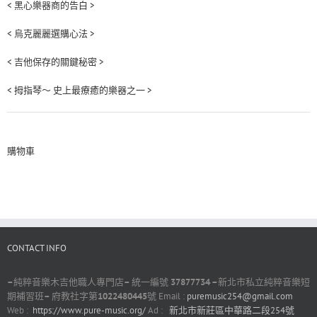
< 黑心樂器商的告白 >
< 烏克麗麗選購心法 >
< 吉他保存的關鍵秘密 >
< 拇指琴～ 史上最療癒的樂器之一 >
購物車
CONTACT INFO
–
純粹音樂木吉他職人專門店
–
統一編號
37877734 –
新北市私立純粹音樂短
期補習班
–
府教社字第
1022480445
號 Email :
puremusic254@gmail.com
Web :
https://www.pure-music.org/
Ad :
新北市新莊區中華路二段254號