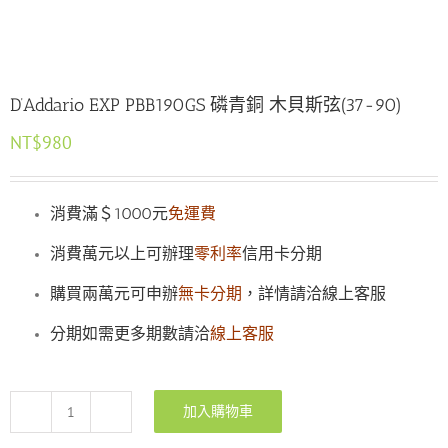
D’Addario EXP PBB190GS 磷青銅 木貝斯弦(37-90)
NT$
980
消費滿＄1000元
免運費
消費萬元以上可辦理
零利率
信用卡分期
購買兩萬元可申辦
無卡分期
，詳情請洽線上客服
分期如需更多期數請洽
線上客服
加入購物車
D'Addario
EXP