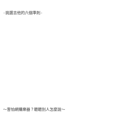
-挑選吉他的六個準則-
～害怕網購樂器？聽聽別人怎麼說～