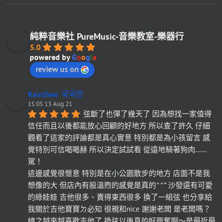
純粹音樂社 PureMusic-音樂教室-樂器行
5.0
powered by
G
o
o
g
l
e
review us on
RainDeer 국국안
15:05 13 Aug 21
弦斷了也彈了幾天了 因為想找一家值得
信任而且以後都能放心回顧的好地方 所以查了許久 仔細
觀看了這家的評論都是真心實意 特別都是為小孩留言 感
覺特別可信喝喝赫 所以決定試試看 從遠地騎著狗肉……
駕！
這邊感覺很愜意 特別是在小公園散步的地方 店面不是我
想像的大 但店內有股溫煦的感覺是真的^^* 沙發還有可愛
的綠娃娃 吉他很多、賣得東西很多 換了一組弦 也分享給
我關於吉他寶寶ㄉ必知 很親和nice 謝謝老闆 是老闆嗎？
總之越來越喜歡吉他了 換弦以後真的好興奮啊～是最近最