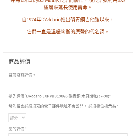
專為Taylor的GS Mini木貝斯而優化，該貝斯弦利用EXP
塗層來延長使用壽命。
自1974年D’Addario推出磷青銅吉他弦以來，
它們一直是溫暖均衡的原聲的代名詞。
商品評價
目前沒有評價。
搶先評價 “D’Addario EXP PBB190GS 磷青銅 木貝斯弦(37-90)”
發佈留言必須填寫的電子郵件地址不會公開。
必填欄位標示為
*
您的評價
*