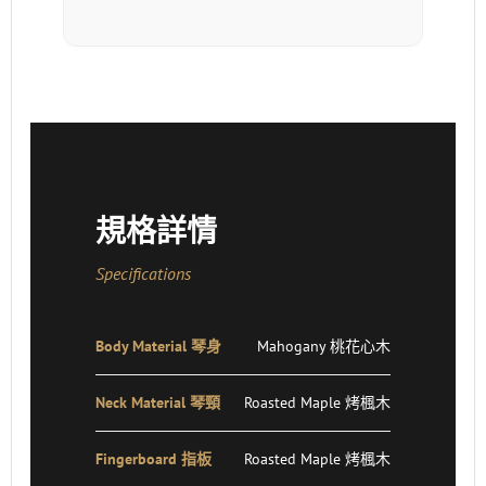
規格詳情
Specifications
Body Material 琴身
Mahogany 桃花心木
Neck Material 琴頸
Roasted Maple 烤楓木
Fingerboard 指板
Roasted Maple 烤楓木