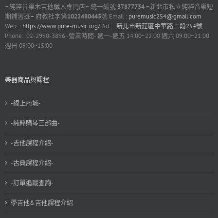
–
純粹音樂木吉他職人專門店
–
統一編號
37877734 –
新北市私立純粹音樂短
期補習班
–
府教社字第
1022480445
號 Email :
puremusic254@gmail.com
Web :
https://www.pure-music.org/
Ad :
新北市新莊區中華路二段254號
Phone: 02-2990-3896 -營業時間- 週一-週五 14:00~22:00 週六 09:00~21:00
週日 09:00~15:00
樂器商品與課程
-線上商城-
-純粹購琴三部曲-
-吉他課程介紹-
-古典課程介紹-
-訂單追蹤查詢-
學吉他&吉他課程介紹