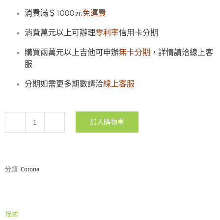
消費滿＄1000元
免運費
消費萬元以上可辦理
零利率
信用卡分期
購買兩萬元以上吉他可申辦
無卡分期
，詳情請洽線上客
服
分期如需更多期數請洽
線上客服
加入購物車
Corona
Modern
Plus
M24
MAH
分類:
Corona
雙
雙
電
吉
描述
他