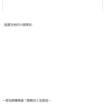
-挑選吉他的六個準則-
～害怕網購樂器？聽聽別人怎麼說～