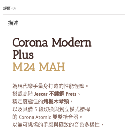
數
評價 (0)
量
描述
Corona Modern
Plus
M24 MAH
為現代樂手量身打造的性能怪獸。
搭載高階
Jescar 不鏽鋼 Frets
、
穩定度極佳的
烤楓木琴頸
，
以及具備 5 段切換與獨立模式撥桿
的 Corona Atomic 雙雙拾音器。
以無可挑惕的手感與極致的音色多樣性，