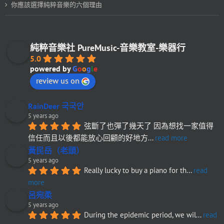
你應該選擇純粹音樂的六個理由
純粹音樂社 PureMusic-音樂教室-樂器行
5.0
powered by
G
o
o
g
l
e
review us on
RainDeer 국국안
5 years ago
弦斷了也彈了幾天了 因為想找一家值得
信任而且以後都能放心回顧的好地方
... 
read more
黃民岳（老頭）
5 years ago
Really lucky to buy a piano for th
... 
read 
more
呂宛柔
5 years ago
During the epidemic period, we wil
... 
read 