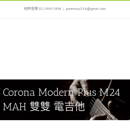
Skip
to
純粹音樂 02-2990-3896
|
puremusic254@gmail.com
content
Corona Modern Plus M24
MAH 雙雙 電吉他