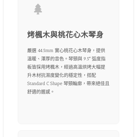
烤楓木與桃花心木琴身
嚴選 44.5mm 實心桃花心木琴身，提供
溫暖、渾厚的音色。琴頸與 9.5″ 弧度指
板皆採用烤楓木，經過高溫烘烤大幅提
升木材抗濕度變化的穩定性，搭配
Standard C Shape 琴頸輪廓，帶來絕佳且
舒適的握感。