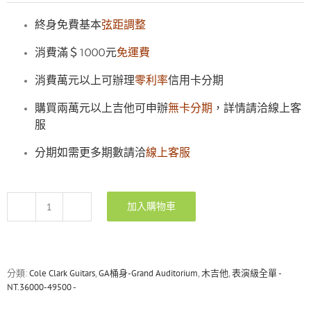
終身免費基本
弦距調整
消費滿＄1000元
免運費
消費萬元以上可辦理
零利率
信用卡分期
購買兩萬元以上吉他可申辦
無卡分期
，詳情請洽線上客
服
分期如需更多期數請洽
線上客服
加入購物車
ColeClark
SAN1EC-
BSO
大
葉
分類:
Cole Clark Guitars
,
GA桶身-Grand Auditorium
,
木吉他
,
表演級全單 -
南
NT.36000-49500 -
洋
杉/