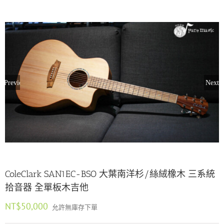
Previous
Next
ColeClark SAN1EC-BSO 大葉南洋杉/絲絨橡木 三系統
拾音器 全單板木吉他
NT$
50,000
允許無庫存下單