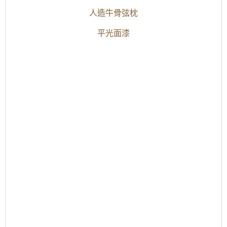
人造牛骨弦枕
平光面漆