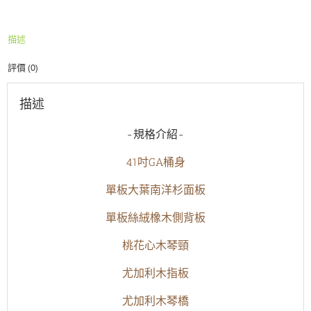
絲
絨
描述
橡
木
評價 (0)
三
系
統
描述
拾
音
-規格介紹-
器
全
41吋GA桶身
單
板
單板大葉南洋杉面板
木
吉
單板絲絨橡木
側背板
他
數
桃花心木琴頸
量
尤加利木
指板
尤加利木
琴橋