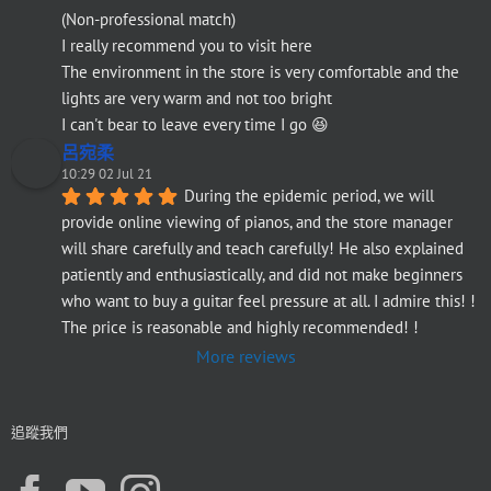
(Non-professional match)
I really recommend you to visit here
The environment in the store is very comfortable and the 
lights are very warm and not too bright
I can't bear to leave every time I go 😆
呂宛柔
10:29 02 Jul 21
During the epidemic period, we will 
provide online viewing of pianos, and the store manager 
will share carefully and teach carefully! He also explained 
patiently and enthusiastically, and did not make beginners 
who want to buy a guitar feel pressure at all. I admire this! ! 
The price is reasonable and highly recommended! !
More reviews
追蹤我們