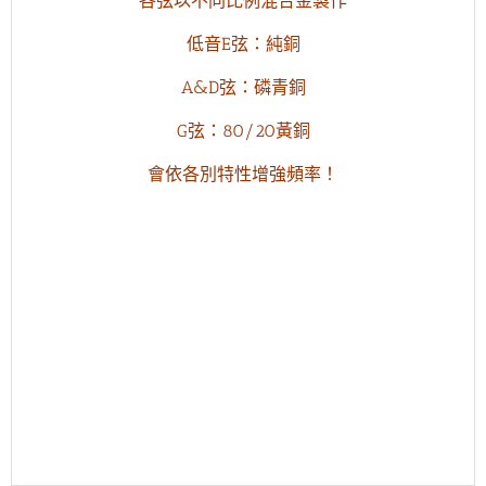
各弦以不同比例混合金製作
低音E弦：純銅
A&D弦：磷青銅
G弦：80/20黃銅
會依各別特性增強頻率！