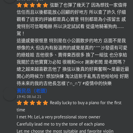
弦斷了也彈了幾天了 因為想找一家值得
信任而且以後都能放心回顧的好地方 所以查了許久 仔細
觀看了這家的評論都是真心實意 特別都是為小孩留言 感
覺特別可信喝喝赫 所以決定試試看 從遠地騎著狗肉……
駕！
這邊感覺很愜意 特別是在小公園散步的地方 店面不是我
想像的大 但店內有股溫煦的感覺是真的^^* 沙發還有可愛
的綠娃娃 吉他很多、賣得東西很多 換了一組弦 也分享給
我關於吉他寶寶ㄉ必知 很親和nice 謝謝老闆 是老闆嗎？
總之越來越喜歡吉他了 換弦以後真的好興奮啊～是最近最
開心的時候ㄌ! 想加快練 淘汰這新手亂馬吉他哈哈哈 好期
待未來的我的吉他長怎樣`(*∩_∩*)′ #疫情中的快樂
黃民岳（老頭）
19:41 08 Jul 21
Really lucky to buy a piano for the first 
time
I met Mr. Lei, a very professional store owner
Carefully lead me to try the tone of each piano
Let me choose the most suitable and favorite violin