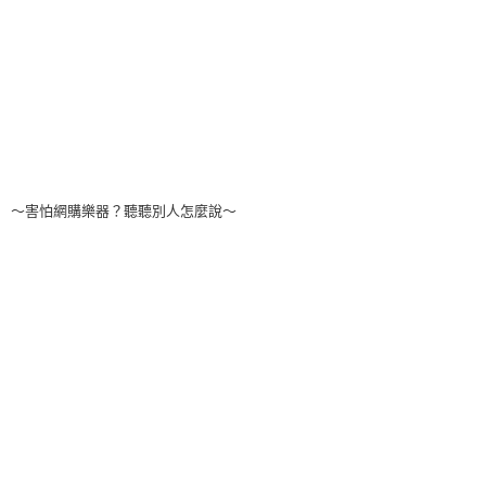
～害怕網購樂器？聽聽別人怎麼說～