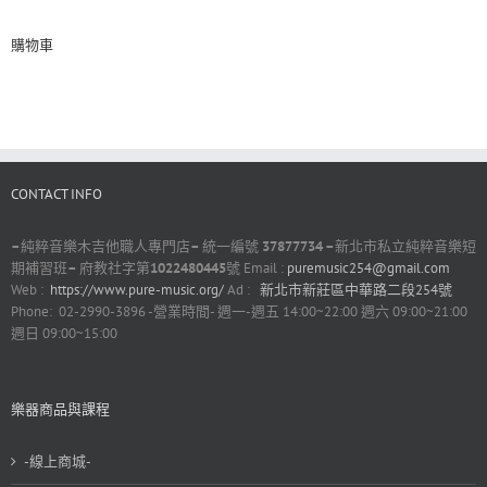
購物車
CONTACT INFO
–
純粹音樂木吉他職人專門店
–
統一編號
37877734 –
新北市私立純粹音樂短
期補習班
–
府教社字第
1022480445
號 Email :
puremusic254@gmail.com
Web :
https://www.pure-music.org/
Ad :
新北市新莊區中華路二段254號
Phone: 02-2990-3896 -營業時間- 週一-週五 14:00~22:00 週六 09:00~21:00
週日 09:00~15:00
樂器商品與課程
-線上商城-