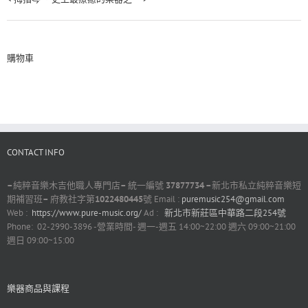
購物車
CONTACT INFO
–
純粹音樂木吉他職人專門店
–
統一編號
37877734 –
新北市私立純粹音樂短
期補習班
–
府教社字第
1022480445
號 Email :
puremusic254@gmail.com
Web :
https://www.pure-music.org/
Ad :
新北市新莊區中華路二段254號
Phone: 02-2990-3896 -營業時間- 週一-週五 14:00~22:00 週六 09:00~21:00
週日 09:00~15:00
樂器商品與課程