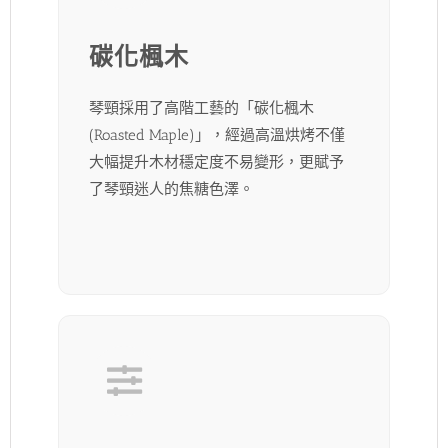
碳化楓木
琴頸採用了高階工藝的「碳化楓木
(Roasted Maple)」，經過高溫烘烤不僅
大幅提升木材穩定度不易變形，更賦予
了琴頸迷人的焦糖色澤。