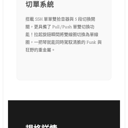
切單系統
搭載 SSH 單單雙拾音器與 5 段切換開
關，更具備了 Pull/Push 單雙切換功
能！拉起旋鈕瞬間將雙線圈切換為單線
圈，一把琴就能同時駕馭清脆的 Funk 與
狂野的重金屬。