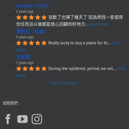
RainDeer 국국안
5 years ago
弦斷了也彈了幾天了 因為想找一家值得
信任而且以後都能放心回顧的好地方
... 
read more
黃民岳（老頭）
5 years ago
Really lucky to buy a piano for th
... 
read 
more
呂宛柔
5 years ago
During the epidemic period, we wil
... 
read 
more
More reviews
追蹤我們