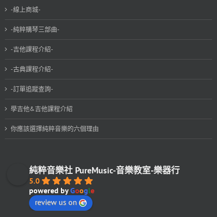
-線上商城-
-純粹購琴三部曲-
-吉他課程介紹-
-古典課程介紹-
-訂單追蹤查詢-
學吉他&吉他課程介紹
你應該選擇純粹音樂的六個理由
純粹音樂社 PureMusic-音樂教室-樂器行
5.0
powered by
G
o
o
g
l
e
review us on