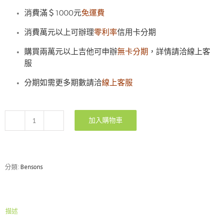
消費滿＄1000元
免運費
消費萬元以上可辦理
零利率
信用卡分期
購買兩萬元以上吉他可申辦
無卡分期
，詳情請洽線上客
服
分期如需更多期數請洽
線上客服
加入購物車
Bensons
BST2-
RSM/M
水
藍
分類:
Bensons
色
電
吉
他
描述
數