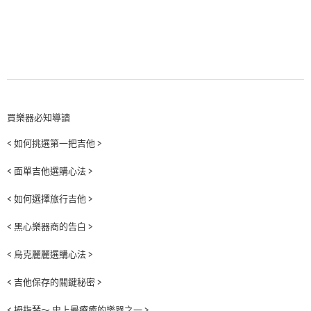
買樂器必知導讀
< 如何挑選第一把吉他 >
< 面單吉他選購心法 >
< 如何選擇旅行吉他 >
< 黑心樂器商的告白 >
< 烏克麗麗選購心法 >
< 吉他保存的關鍵秘密 >
< 拇指琴～ 史上最療癒的樂器之一 >