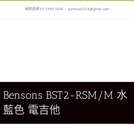
Skip
to
純粹音樂 02-2990-3896
|
puremusic254@gmail.com
content
Bensons BST2-RSM/M 水
藍色 電吉他