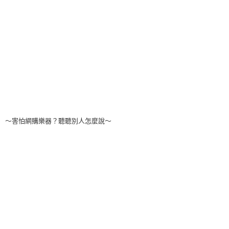
～害怕網購樂器？聽聽別人怎麼說～