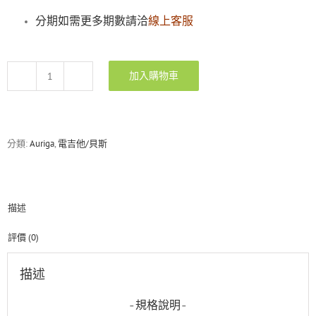
分期如需更多期數請洽
線上客服
加入購物車
Auriga
A-
8450
HOS
煙
分類:
Auriga
,
電吉他/貝斯
草
漸
層
色
描述
電
吉
他
評價 (0)
數
量
描述
-規格說明-