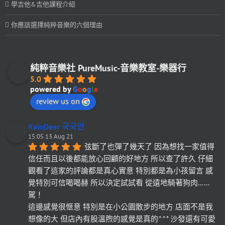
學吉他&吉他課程介紹
你應該選擇純粹音樂的六個理由
純粹音樂社 PureMusic-音樂教室-樂器行
5.0
powered by
G
o
o
g
l
e
review us on
RainDeer 국국안
15:05 13 Aug 21
弦斷了也彈了幾天了 因為想找一家值得
信任而且以後都能放心回顧的好地方 所以查了許久 仔細
觀看了這家的評論都是真心實意 特別都是為小孩留言 感
覺特別可信喝喝赫 所以決定試試看 從遠地騎著狗肉……
駕！
這邊感覺很愜意 特別是在小公園散步的地方 店面不是我
想像的大 但店內有股溫煦的感覺是真的^^* 沙發還有可愛