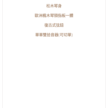
松木琴身
歐洲楓木
琴頸指板一體
復古式弦鈕
單單雙拾音器(可切單)