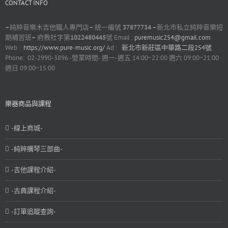
CONTACT INFO
–
純粹音樂木吉他職人專門店
–
統一編號
37877734 –
新北市私立純粹音樂短
期補習班
–
府教社字第
1022480445
號 Email :
puremusic254@gmail.com
Web :
https://www.pure-music.org/
Ad :
新北市新莊區中華路二段254號
Phone: 02-2990-3896 -營業時間- 週一-週五 14:00~22:00 週六 09:00~21:00
週日 09:00~15:00
樂器商品與課程
-線上商城-
-純粹購琴三部曲-
-吉他課程介紹-
-古典課程介紹-
-訂單追蹤查詢-