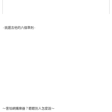
-挑選吉他的六個準則-
～害怕網購樂器？聽聽別人怎麼說～