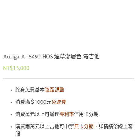
Auriga A-8450 HOS 煙草漸層色 電吉他
NT$
13,000
終身免費基本
弦距調整
消費滿＄1000元
免運費
消費萬元以上可辦理
零利率
信用卡分期
購買兩萬元以上吉他可申辦
無卡分期
，詳情請洽線上客
服