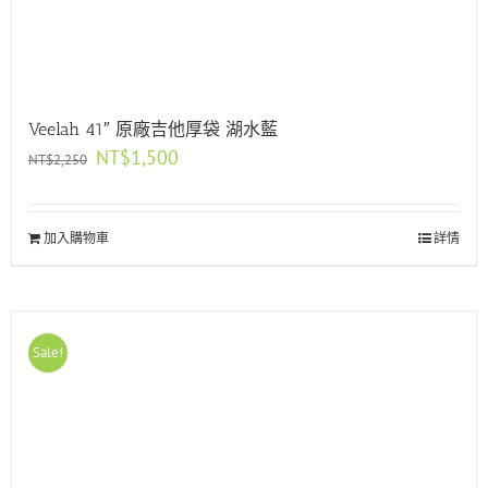
Veelah 41″ 原廠吉他厚袋 湖水藍
原
目
NT$
1,500
NT$
2,250
始
前
價
價
格：
格：
加入購物車
NT$2,250。
NT$1,500。
詳情
Sale!