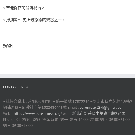
< 吉他保存的關鍵秘密 >
< 拇指琴～ 史上最療癒的樂器之一 >
購物車
CONTACT INFO
–
純粹音樂木吉他職人專門店
–
統一編號
37877734 –
新北市私立純粹音樂短
期補習班
–
府教社字第
1022480445
號 Email :
puremusic254@gmail.com
Web :
https://www.pure-music.org/
Ad :
新北市新莊區中華路二段254號
Phone: 02-2990-3896 -營業時間- 週一-週五 14:00~22:00 週六 09:00~21:00
週日 09:00~15:00