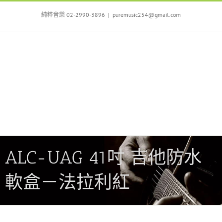
Skip
to
純粹音樂 02-2990-3896
|
puremusic254@gmail.com
content
ALC-UAG 41吋 吉他防水
軟盒－法拉利紅