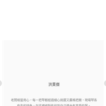
洪貫傑
老闆相當用心，每一把琴都經過細心挑選又嚴格把關，現場琴各
有各的特色，在這裡絕對能找到自己適合有喜愛的琴。