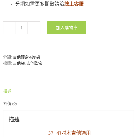
分期如需更多期數請洽
線上客服
加入購物車
ALC-
UAG
41
吋
吉
分類:
吉他硬盒&厚袋
他
標籤:
吉他袋
,
吉他軟盒
防
水
軟
盒
描述
－
法
評價 (0)
拉
利
紅
描述
數
量
39~41吋木吉他適用