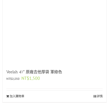
Veelah 41″ 原廠吉他厚袋 軍綠色
原
目
NT$
1,500
NT$
2,250
始
前
價
價
格：
格：
加入購物車
NT$2,250。
NT$1,500。
詳情