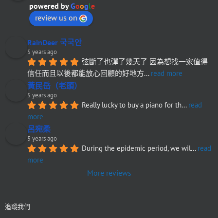
powered by
G
o
o
g
l
e
review us on
RainDeer 국국안
5 years ago
弦斷了也彈了幾天了 因為想找一家值得
信任而且以後都能放心回顧的好地方
... 
read more
黃民岳（老頭）
5 years ago
Really lucky to buy a piano for th
... 
read 
more
呂宛柔
5 years ago
During the epidemic period, we wil
... 
read 
more
More reviews
追蹤我們