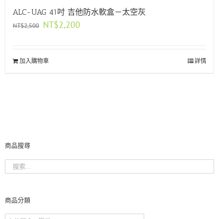
ALC-UAG 41吋 吉他防水軟盒－太空灰
原
目
NT$
2,200
NT$
2,500
始
前
價
價
格：
格：
加入購物車
NT$2,500。
NT$2,200。
詳情
商品搜尋
商品分類