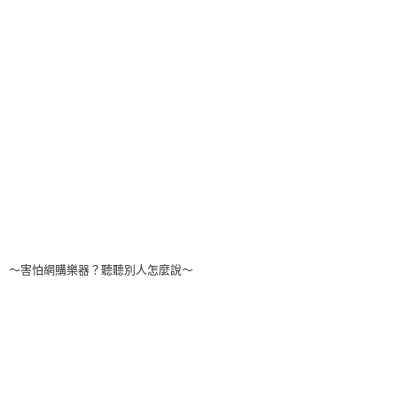
～害怕網購樂器？聽聽別人怎麼說～