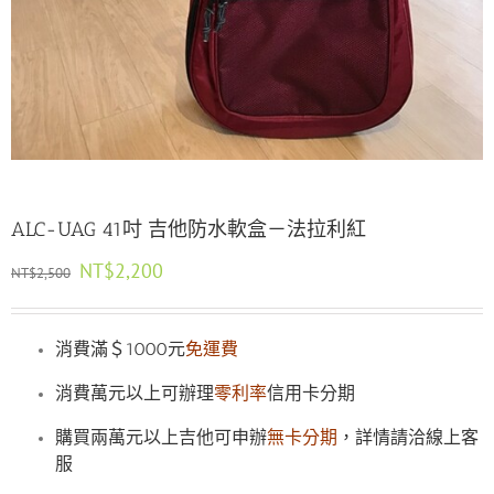
ALC-UAG 41吋 吉他防水軟盒－法拉利紅
原
目
NT$
2,200
NT$
2,500
始
前
價
價
格：
格：
消費滿＄1000元
免運費
NT$2,500。
NT$2,200。
消費萬元以上可辦理
零利率
信用卡分期
購買兩萬元以上吉他可申辦
無卡分期
，詳情請洽線上客
服