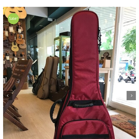
Sale!

