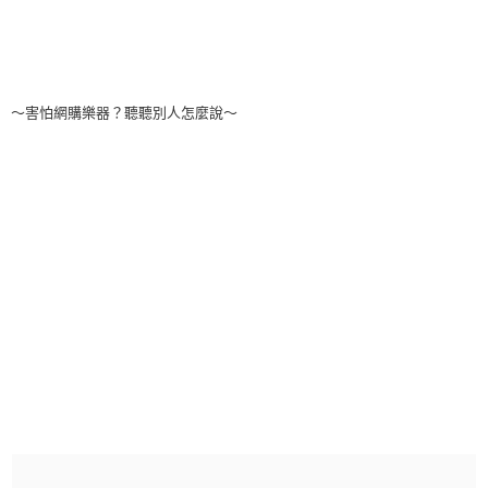
～害怕網購樂器？聽聽別人怎麼說～