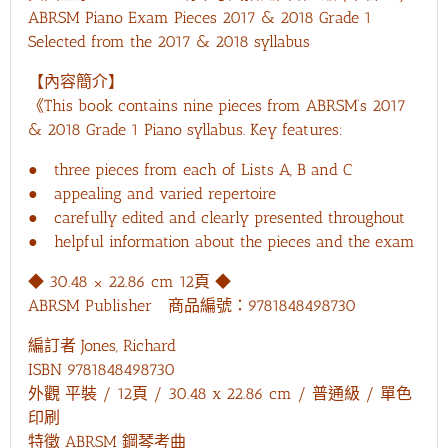
ABRSM Piano Exam Pieces 2017 & 2018 Grade 1
Piano
Exam
Selected from the 2017 & 2018 syllabus
Pieces
2017
【內容簡介】
&
《This book contains nine pieces from ABRSM’s 2017
2018
& 2018 Grade 1 Piano syllabus. Key features:
Book
Grade
● three pieces from each of Lists A, B and C
1
● appealing and varied repertoire
數
● carefully edited and clearly presented throughout
量
● helpful information about the pieces and the exam
◆ 30.48 × 22.86 cm 12頁 ◆
ABRSM Publisher 商品編號：9781848498730
編訂者 Jones, Richard
ISBN 9781848498730
外觀 平裝 / 12頁 / 30.48 x 22.86 cm / 普通級 / 單色
印刷
特徵 ABRSM 鋼琴考曲