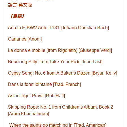
語言 英文版
【目錄】
Aria in F, BWV Anh. II 131 [Johann Christian Bach]
Canaries [Anon.]
La donna e mobile (from Rigoletto) [Giuseppe Verdi]
Bouncing Billy: from Take Your Pick [Joan Last]
Gypsy Song: No. 6 from A Baker’s Dozen [Bryan Kelly]
Dans la foret lointaine [Trad. French]
Asian Tiger Prowl [Rob Hall]
Skipping Rope: No. 1 from Children’s Album, Book 2
[Aram Khachaturian]
When the saints go marching in [Trad. American]