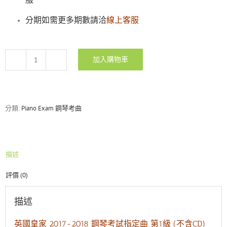
分期如需更多期數請洽
線上客服
加入購物車
英
國
皇
家
2017-
分類:
Piano Exam 鋼琴考曲
2018
鋼
琴
考
描述
試
指
評價 (0)
定
曲
第
描述
1
級
英國皇家 2017-2018 鋼琴考試指定曲 第1級 (不含CD)
ABRSM