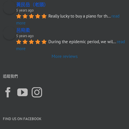
黃民岳（老頭）
5 years ago
Really lucky to buy a piano for th
... 
read 
more
呂宛柔
5 years ago
During the epidemic period, we wil
... 
read 
more
More reviews
追蹤我們
FIND US ON FACEBOOK