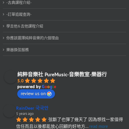
-古典課程介紹-
-訂單追蹤查詢-
學吉他&吉他課程介紹
你應該選擇純粹音樂的六個理由
樂器換弦服務
純粹音樂社 PureMusic-音樂教室-樂器行
5.0
powered by
G
o
o
g
l
e
review us on
RainDeer 국국안
5 years ago
弦斷了也彈了幾天了 因為想找一家值得
信任而且以後都能放心回顧的好地方
... 
read more