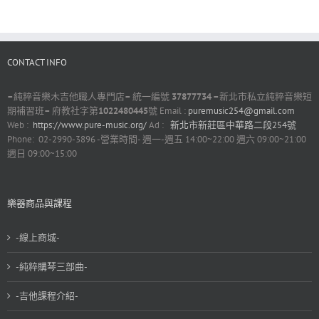
CONTACT INFO
–
純粹音樂木吉他職人專門店
–
統一編號
37877734 –
新北市私立純粹音樂短
期補習班
–
府教社字第
1022480445
號 Email :
puremusic254@gmail.com
Web :
https://www.pure-music.org/
Ad :
新北市新莊區中華路二段254號
Phone: 02-2990-3896 -營業時間- 週一-週五 14:00~22:00 週六 09:00~21:00
週日 09:00~15:00
樂器商品與課程
-線上商城-
-純粹購琴三部曲-
-吉他課程介紹-