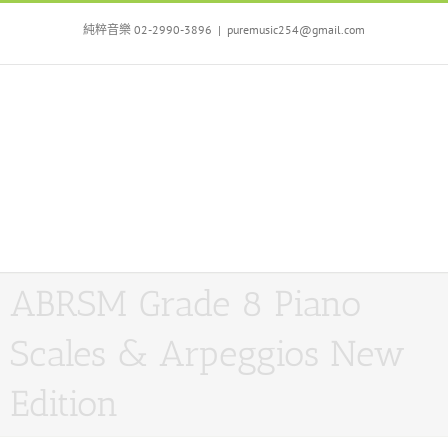
Skip
to
純粹音樂 02-2990-3896
|
puremusic254@gmail.com
content
ABRSM Grade 8 Piano
Scales & Arpeggios New
Edition