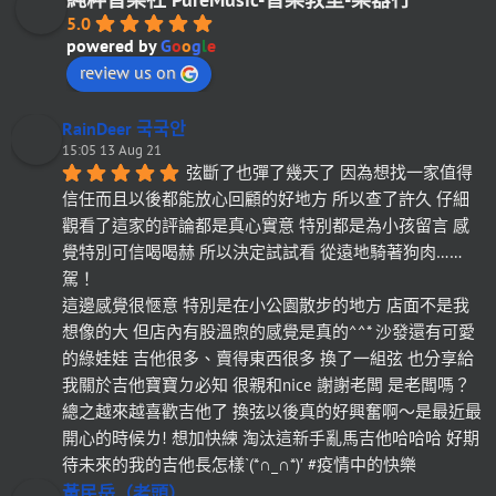
5.0
powered by
G
o
o
g
l
e
review us on
RainDeer 국국안
15:05 13 Aug 21
弦斷了也彈了幾天了 因為想找一家值得
信任而且以後都能放心回顧的好地方 所以查了許久 仔細
觀看了這家的評論都是真心實意 特別都是為小孩留言 感
覺特別可信喝喝赫 所以決定試試看 從遠地騎著狗肉……
駕！
這邊感覺很愜意 特別是在小公園散步的地方 店面不是我
想像的大 但店內有股溫煦的感覺是真的^^* 沙發還有可愛
的綠娃娃 吉他很多、賣得東西很多 換了一組弦 也分享給
我關於吉他寶寶ㄉ必知 很親和nice 謝謝老闆 是老闆嗎？
總之越來越喜歡吉他了 換弦以後真的好興奮啊～是最近最
開心的時候ㄌ! 想加快練 淘汰這新手亂馬吉他哈哈哈 好期
待未來的我的吉他長怎樣`(*∩_∩*)′ #疫情中的快樂
黃民岳（老頭）