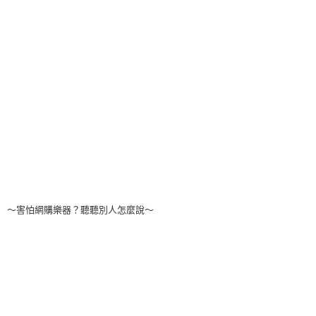
～害怕網購樂器？聽聽別人怎麼說～