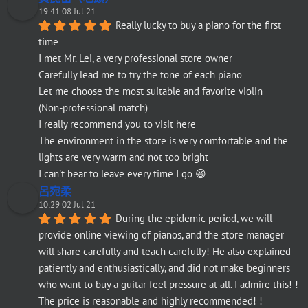
19:41 08 Jul 21
Really lucky to buy a piano for the first 
time
I met Mr. Lei, a very professional store owner
Carefully lead me to try the tone of each piano
Let me choose the most suitable and favorite violin
(Non-professional match)
I really recommend you to visit here
The environment in the store is very comfortable and the 
lights are very warm and not too bright
I can't bear to leave every time I go 😆
呂宛柔
10:29 02 Jul 21
During the epidemic period, we will 
provide online viewing of pianos, and the store manager 
will share carefully and teach carefully! He also explained 
patiently and enthusiastically, and did not make beginners 
who want to buy a guitar feel pressure at all. I admire this! ! 
The price is reasonable and highly recommended! !