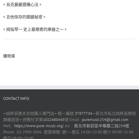
< 烏克麗麗選購心法 >
< 吉他保存的關鍵秘密 >
< 拇指琴～ 史上最療癒的樂器之一 >
購物車
CONTACT INFO
–
純粹音樂木吉他職人專門店
–
統一編號
37877734 –
新北市私立純粹音樂短
期補習班
–
府教社字第
1022480445
號 Email :
puremusic254@gmail.com
Web :
https://www.pure-music.org/
Ad :
新北市新莊區中華路二段254號
Phone: 02-2990-3896 -營業時間- 週一-週五 14:00~22:00 週六 09:00~21:00
週日 09:00~15:00