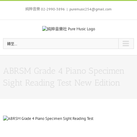
Skip
to
純粹音樂 02-2990-3896
|
puremusic254@gmail.com
content
轉至...
ABRSM Grade 4 Piano Specimen
Sight Reading Test New Edition