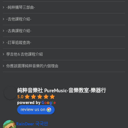
-純粹購琴三部曲-
-吉他課程介紹-
-古典課程介紹-
-訂單追蹤查詢-
學吉他&吉他課程介紹
你應該選擇純粹音樂的六個理由
純粹音樂社 PureMusic-音樂教室-樂器行
5.0
powered by
G
o
o
g
l
e
review us on
RainDeer 국국안