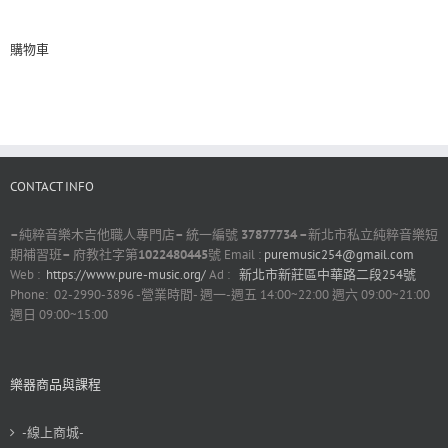
購物車
CONTACT INFO
–
純粹音樂木吉他職人專門店
–
統一編號
37877734 –
新北市私立純粹音樂短
期補習班
–
府教社字第
1022480445
號 Email :
puremusic254@gmail.com
Web :
https://www.pure-music.org/
Ad :
新北市新莊區中華路二段254號
Phone: 02-2990-3896 -營業時間- 週一-週五 14:00~22:00 週六 09:00~21:00
週日 09:00~15:00
樂器商品與課程
-線上商城-