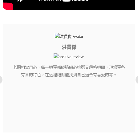
洪貫傑
老闆相當用心，每一把琴都經過細心挑選又嚴格把關，現場琴各
有各的特色，在這裡絕對能找到自己適合有喜愛的琴。