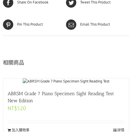
Share On Facebook
Tweet This Product
Pin This Product
Email This Product
相關商品
ABRSM Grade 7 Piano Specimen Sight Reading Test
New Edition
NT$
520
加入購物車
詳情