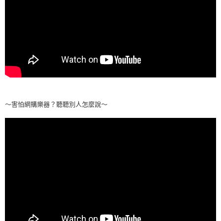
～害怕網購樂器？聽聽別人怎麼說～