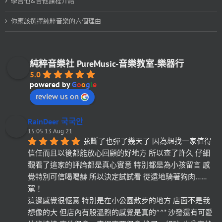
學吉他&吉他課程介紹
你應該選擇純粹音樂的六個理由
純粹音樂社 PureMusic-音樂教室-樂器行
5.0
powered by
G
o
o
g
l
e
review us on
RainDeer 국국안
15:05 13 Aug 21
弦斷了也彈了幾天了 因為想找一家值得
信任而且以後都能放心回顧的好地方 所以查了許久 仔細
觀看了這家的評論都是真心實意 特別都是為小孩留言 感
覺特別可信喝喝赫 所以決定試試看 從遠地騎著狗肉……
駕！
這邊感覺很愜意 特別是在小公園散步的地方 店面不是我
想像的大 但店內有股溫煦的感覺是真的^^* 沙發還有可愛