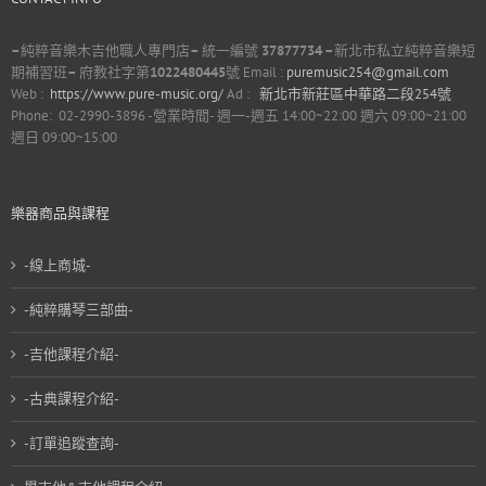
–
純粹音樂木吉他職人專門店
–
統一編號
37877734 –
新北市私立純粹音樂短
期補習班
–
府教社字第
1022480445
號 Email :
puremusic254@gmail.com
Web :
https://www.pure-music.org/
Ad :
新北市新莊區中華路二段254號
Phone: 02-2990-3896 -營業時間- 週一-週五 14:00~22:00 週六 09:00~21:00
週日 09:00~15:00
樂器商品與課程
-線上商城-
-純粹購琴三部曲-
-吉他課程介紹-
-古典課程介紹-
-訂單追蹤查詢-