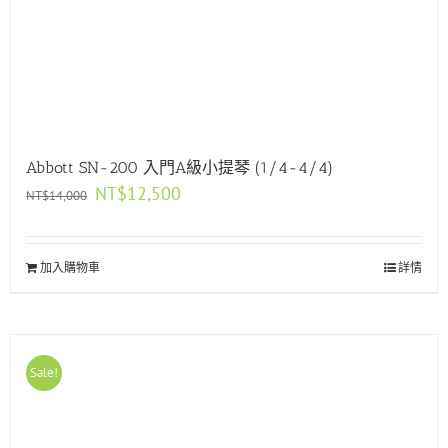
Abbott SN-200 入門A級小提琴 (1/4-4/4)
原
目
NT$
12,500
NT$
14,000
始
前
價
價
格：
格：
加入購物車
NT$14,000。
NT$12,500。
詳情
Sale!