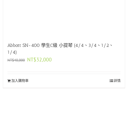
Abbott SN-400 學生C級 小提琴 (4/4、3/4、1/2、
1/4)
原
目
NT$
32,000
NT$
40,000
始
前
價
價
格：
格：
加入購物車
NT$40,000。
NT$32,000。
詳情