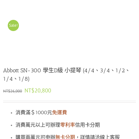
Sale!
Abbott SN-300 學生D級 小提琴 (4/4、3/4、1/2、
1/4、1/8)
原
目
NT$
20,800
NT$
26,000
始
前
價
價
格：
格：
消費滿＄1000元
免運費
NT$26,000。
NT$20,800。
消費萬元以上可辦理
零利率
信用卡分期
購買兩萬元可申辦
無卡分期
，詳情請洽線上客服