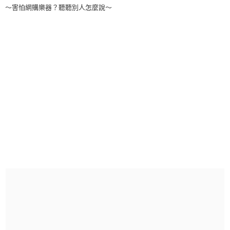
～害怕網購樂器？聽聽別人怎麼說～