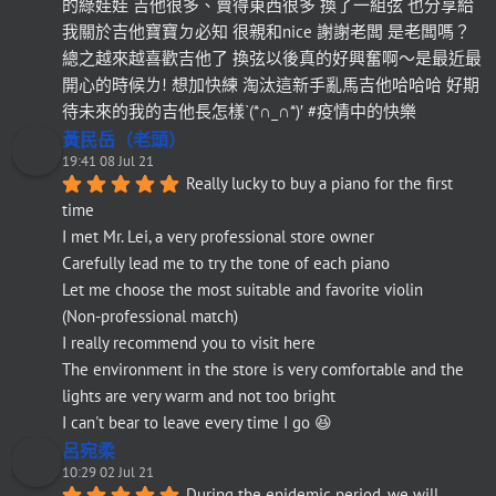
的綠娃娃 吉他很多、賣得東西很多 換了一組弦 也分享給
我關於吉他寶寶ㄉ必知 很親和nice 謝謝老闆 是老闆嗎？
總之越來越喜歡吉他了 換弦以後真的好興奮啊～是最近最
開心的時候ㄌ! 想加快練 淘汰這新手亂馬吉他哈哈哈 好期
待未來的我的吉他長怎樣`(*∩_∩*)′ #疫情中的快樂
黃民岳（老頭）
19:41 08 Jul 21
Really lucky to buy a piano for the first 
time
I met Mr. Lei, a very professional store owner
Carefully lead me to try the tone of each piano
Let me choose the most suitable and favorite violin
(Non-professional match)
I really recommend you to visit here
The environment in the store is very comfortable and the 
lights are very warm and not too bright
I can't bear to leave every time I go 😆
呂宛柔
10:29 02 Jul 21
During the epidemic period, we will 