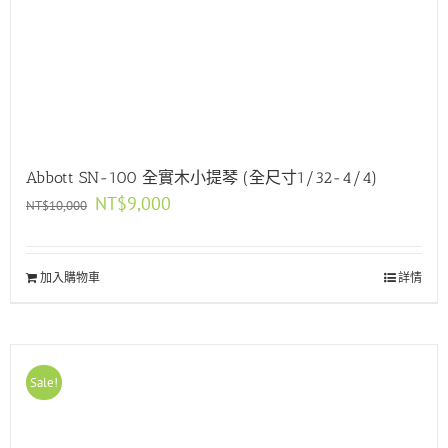
Abbott SN-100 全實木小提琴 (全尺寸1/32-4/4)
原
目
NT$
9,000
NT$
10,000
始
前
價
價
格：
格：
加入購物車
NT$10,000。
NT$9,000。
詳情
Sale!