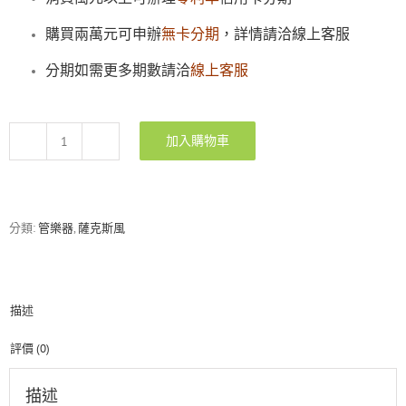
購買兩萬元可申辦
無卡分期
，詳情請洽線上客服
分期如需更多期數請洽
線上客服
加入購物車
韋
笙
堡
Weissenberg
中
分類:
管樂器
,
薩克斯風
音
薩
克
斯
描述
風
A-
605GL
評價 (0)
ALTO
SAXOPHONES
描述
|