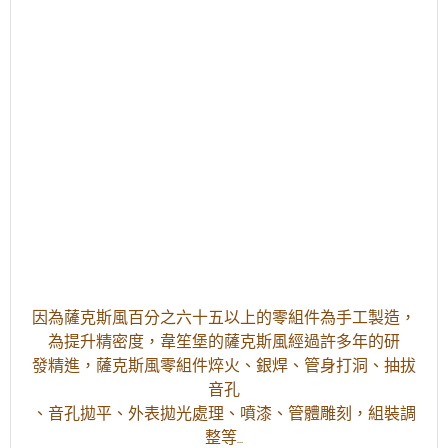
因為薩克斯風百分之六十五以上的零組件為手工製造，
為提升精密度，韋笙堡的薩克斯風經過許
多年的研
發精進，薩克斯風零組件焠火、銀焊、管身打洞、抽拔
音孔
、音孔拋平、外表拋光處理、噴漆、管體雕刻，組裝調
整等…