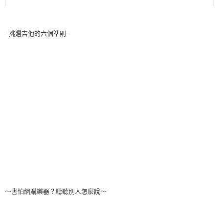
-挑選吉他的六個準則-
～害怕網購樂器？聽聽別人怎麼說～