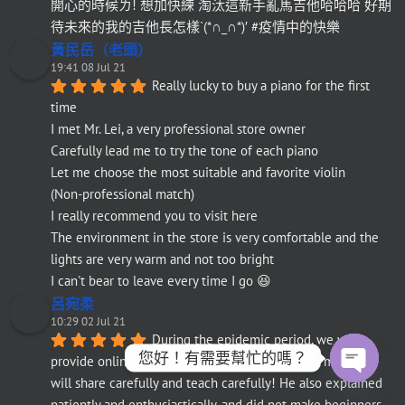
開心的時候ㄌ! 想加快練 淘汰這新手亂馬吉他哈哈哈 好期
待未來的我的吉他長怎樣`(*∩_∩*)′ #疫情中的快樂
黃民岳（老頭）
19:41 08 Jul 21
Really lucky to buy a piano for the first 
time
I met Mr. Lei, a very professional store owner
Carefully lead me to try the tone of each piano
Let me choose the most suitable and favorite violin
(Non-professional match)
I really recommend you to visit here
The environment in the store is very comfortable and the 
lights are very warm and not too bright
I can't bear to leave every time I go 😆
呂宛柔
10:29 02 Jul 21
During the epidemic period, we will 
您好！有需要幫忙的嗎？
provide online viewing of pianos, and the store manager 
will share carefully and teach carefully! He also explained 
Open
chaty
patiently and enthusiastically, and did not make beginners 