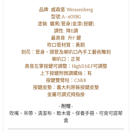
Eb
品牌: 威森堡 Weissenberg
調
型號:A-605BG
+高
音
塗裝: 鍍黑(管身)金漆(按鍵)
F#
調性: 降E調
鍵
最高音: 升F 鍵
數
吹口管材質：黃銅
量
刻花：管身、頸管及喇叭口內手工藝術雕刻
喇叭口：正常
高音左掌按鍵可調整：HighD,bE,F可調整
上下按鍵附微調螺絲：有
按鍵雙臂柱：C,bB,B
按鍵皮墊：義大利原裝按鍵皮墊
金屬可調式拇指掛
-附贈-
吹嘴、吊帶、清潔布、軟木膏、保養手冊、可背可提琴
盒