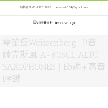
Skip
to
純粹音樂 02-2990-3896
|
puremusic254@gmail.com
content
韋笙堡Weissenberg 中音
薩克斯風 A-605GL ALTO
SAXOPHONES | Eb調+高音
F#鍵