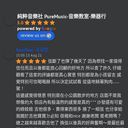
純粹音樂社 PureMusic-音樂教室-樂器行
5.0
powered by
G
o
o
g
l
e
review us on
RainDeer 국국안
15:05 13 Aug 21
弦斷了也彈了幾天了 因為想找一家值得
信任而且以後都能放心回顧的好地方 所以查了許久 仔細
觀看了這家的評論都是真心實意 特別都是為小孩留言 感
覺特別可信喝喝赫 所以決定試試看 從遠地騎著狗肉……
駕！
這邊感覺很愜意 特別是在小公園散步的地方 店面不是我
想像的大 但店內有股溫煦的感覺是真的^^* 沙發還有可愛
的綠娃娃 吉他很多、賣得東西很多 換了一組弦 也分享給
我關於吉他寶寶ㄉ必知 很親和nice 謝謝老闆 是老闆嗎？
總之越來越喜歡吉他了 換弦以後真的好興奮啊～是最近最