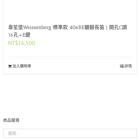
韋笙堡Weissenberg 標準款 406RE鍍銀長笛 | 開孔C調
16孔+E鍵
NT$
16,500
加入購物車
詳情
商品搜尋