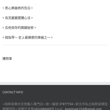
< 黑心樂器商的告白 >
< 烏克麗麗選購心法 >
< 吉他保存的關鍵秘密 >
< 拇指琴～ 史上最療癒的樂器之一 >
購物車
CONTACT INFO
–
純粹音樂木吉他職人專門店
–
統一編號
37877734 –
新北市私立純粹音樂短
期補習班
–
府教社字第
1022480445
號 Email :
puremusic254@gmail.com