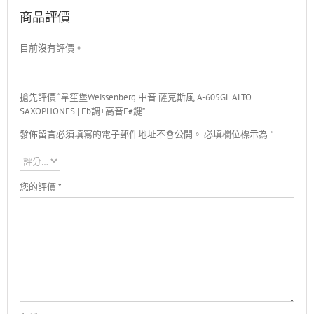
商品評價
目前沒有評價。
搶先評價 “韋笙堡Weissenberg 中音 薩克斯風 A-605GL ALTO
SAXOPHONES | Eb調+高音F#鍵”
發佈留言必須填寫的電子郵件地址不會公開。
必填欄位標示為
*
您的評價
*