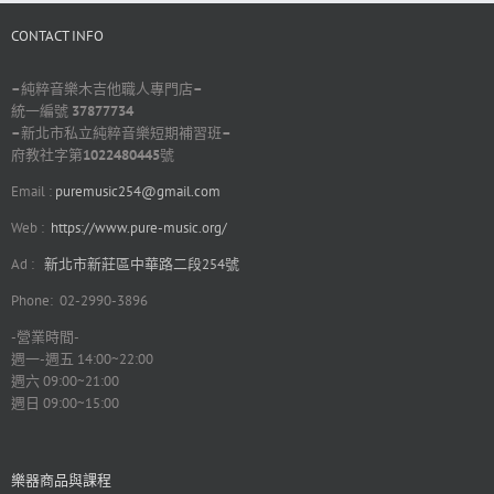
CONTACT INFO
–
純粹音樂木吉他職人專門店
–
統一編號
37877734
–
新北市私立純粹音樂短期補習班
–
府教社字第
1022480445
號
Email :
puremusic254@gmail.com
Web :
https://www.pure-music.org/
Ad :
新北市新莊區中華路二段254號
Phone: 02-2990-3896
-營業時間-
週一-週五 14:00~22:00
週六 09:00~21:00
週日 09:00~15:00
樂器商品與課程