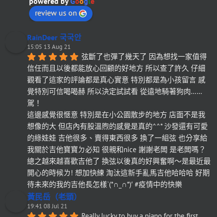
powered by
G
o
o
g
l
e
review us on
RainDeer 국국안
15:05 13 Aug 21
弦斷了也彈了幾天了 因為想找一家值得
信任而且以後都能放心回顧的好地方 所以查了許久 仔細
觀看了這家的評論都是真心實意 特別都是為小孩留言 感
覺特別可信喝喝赫 所以決定試試看 從遠地騎著狗肉……
駕！
這邊感覺很愜意 特別是在小公園散步的地方 店面不是我
想像的大 但店內有股溫煦的感覺是真的^^* 沙發還有可愛
的綠娃娃 吉他很多、賣得東西很多 換了一組弦 也分享給
我關於吉他寶寶ㄉ必知 很親和nice 謝謝老闆 是老闆嗎？
總之越來越喜歡吉他了 換弦以後真的好興奮啊～是最近最
開心的時候ㄌ! 想加快練 淘汰這新手亂馬吉他哈哈哈 好期
待未來的我的吉他長怎樣`(*∩_∩*)′ #疫情中的快樂
黃民岳（老頭）
19:41 08 Jul 21
Really lucky to buy a piano for the first 