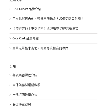
G&L Guitars 品牌介紹
用文化幣買吉他，輕鬆拿購物金！超值活動開跑囉！
《流行吉他｜重奏指南》巡迴講座 純粹音樂場次
Cole Clark 品牌介紹
買萬元單板木吉他，即贈專業拾音器專案
分類
各項樂器課程介紹
吉他與器材選購教學
吉他選購教學心法
好康優惠資訊