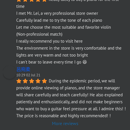
time
I met Mr. Lei, a very professional store owner
Carefully lead me to try the tone of each piano
Let me choose the most suitable and favorite violin
(Non-professional match)
I really recommend you to visit here
The environment in the store is very comfortable and the 
lights are very warm and not too bright
I can't bear to leave every time I go 😆
呂宛柔
10:29 02 Jul 21
During the epidemic period, we will 
provide online viewing of pianos, and the store manager 
will share carefully and teach carefully! He also explained 
patiently and enthusiastically, and did not make beginners 
who want to buy a guitar feel pressure at all. I admire this! ! 
The price is reasonable and highly recommended! !
More reviews