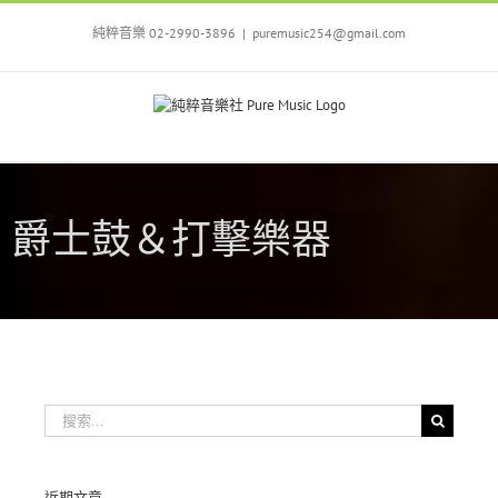
Skip
to
純粹音樂 02-2990-3896
|
puremusic254@gmail.com
content
爵士鼓＆打擊樂器
搜
索
結
果：
近期文章