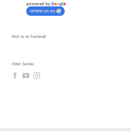
powered by
G
o
o
g
l
e
review us on
Find us on Facebook
Other Socials