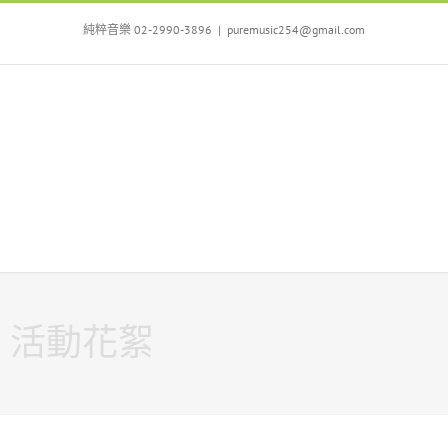
Skip
to
純粹音樂 02-2990-3896
|
puremusic254@gmail.com
content
活動花絮