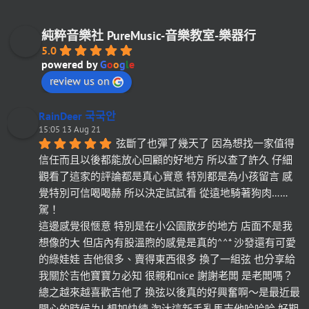
純粹音樂社 PureMusic-音樂教室-樂器行
5.0
powered by
G
o
o
g
l
e
review us on
RainDeer 국국안
15:05 13 Aug 21
弦斷了也彈了幾天了 因為想找一家值得
信任而且以後都能放心回顧的好地方 所以查了許久 仔細
觀看了這家的評論都是真心實意 特別都是為小孩留言 感
覺特別可信喝喝赫 所以決定試試看 從遠地騎著狗肉……
駕！
這邊感覺很愜意 特別是在小公園散步的地方 店面不是我
想像的大 但店內有股溫煦的感覺是真的^^* 沙發還有可愛
的綠娃娃 吉他很多、賣得東西很多 換了一組弦 也分享給
我關於吉他寶寶ㄉ必知 很親和nice 謝謝老闆 是老闆嗎？
總之越來越喜歡吉他了 換弦以後真的好興奮啊～是最近最
開心的時候ㄌ! 想加快練 淘汰這新手亂馬吉他哈哈哈 好期