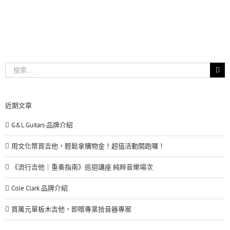
搜
索
結
果：
近期文章
G&L Guitars 品牌介紹
用文化幣買吉他，輕鬆拿購物金！超值活動開跑囉！
《流行吉他｜重奏指南》巡迴講座 純粹音樂場次
Cole Clark 品牌介紹
買萬元單板木吉他，即贈專業拾音器專案