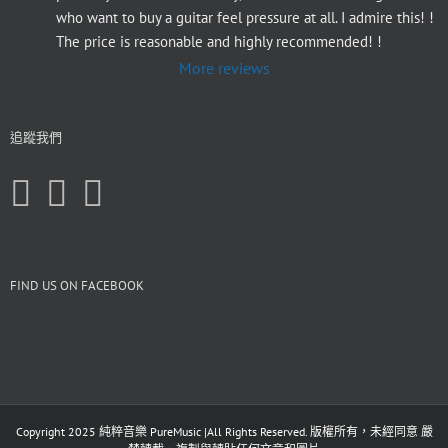
who want to buy a guitar feel pressure at all. I admire this! ! 
The price is reasonable and highly recommended! !
More reviews
追蹤我們
FIND US ON FACEBOOK
Copyright 2025 純粹音樂 PureMusic |All Rights Reserved. 版權所有，未經同意 嚴