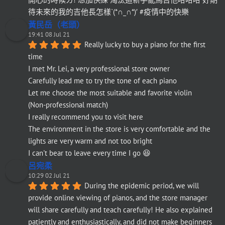
待未來的我的吉他長怎樣`(*∩_∩*)′ #疫情中的快樂
黃民岳（老頭）
19:41 08 Jul 21
Really lucky to buy a piano for the first 
time
I met Mr. Lei, a very professional store owner
Carefully lead me to try the tone of each piano
Let me choose the most suitable and favorite violin
(Non-professional match)
I really recommend you to visit here
The environment in the store is very comfortable and the 
lights are very warm and not too bright
I can't bear to leave every time I go 😆
呂宛柔
10:29 02 Jul 21
During the epidemic period, we will 
provide online viewing of pianos, and the store manager 
will share carefully and teach carefully! He also explained 
patiently and enthusiastically, and did not make beginners 