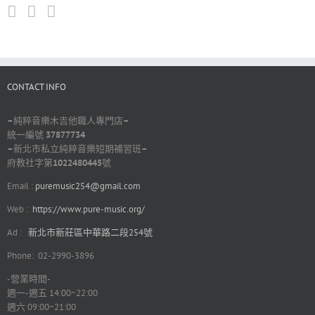
CONTACT INFO
–
純粹音樂木吉他職人專門店
–
統一編號
37877734
–
新北市私立純粹音樂短期補習班
–
府教社字第
1022480445
號
Email :
puremusic254@gmail.com
Web :
https://www.pure-music.org/
Ad :
新北市新莊區中華路二段254號
Phone: 02-2990-3896
-營業時間-
週一-週五 14:00~22:00
週六 09:00~21:00