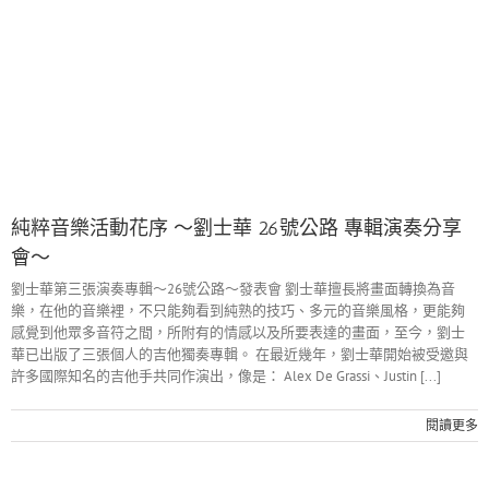
純粹音樂活動花序 ～劉士華 26號公路 專輯演奏分享
會～
劉士華第三張演奏專輯～26號公路～發表會 劉士華擅長將畫面轉換為音
樂，在他的音樂裡，不只能夠看到純熟的技巧、多元的音樂風格，更能夠
感覺到他眾多音符之間，所附有的情感以及所要表達的畫面，至今，劉士
華已出版了三張個人的吉他獨奏專輯。 在最近幾年，劉士華開始被受邀與
許多國際知名的吉他手共同作演出，像是： Alex De Grassi、Justin [...]
閱讀更多