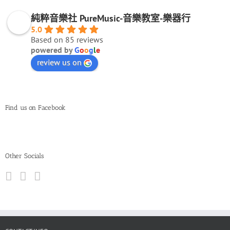
純粹音樂社 PureMusic-音樂教室-樂器行
5.0
Based on 85 reviews
powered by
G
o
o
g
l
e
review us on
Find us on Facebook
Other Socials