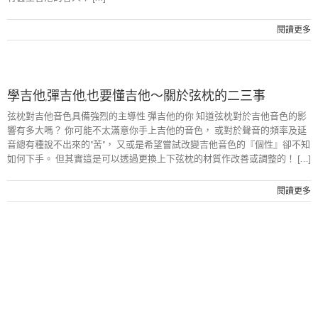
閱讀更多
學吉他,彈吉他,也要懂吉他～關於弦枕的二三事
弦枕對吉他音色具備強烈的主導性 彈吉他的你 知道弦枕對於吉他音色的影
響有多大嗎？ 你可能不太滿意你手上吉他的音色， 或對於聲音的頻率及延
音總有種說不出來的"苦"， 又或是希望嘗試改變吉他音色的『個性』卻不知
如何下手。 但其實這是可以透過更換上下弦枕的材質作改善或調整的！ [...]
閱讀更多