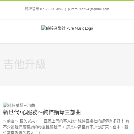
Skip
to
純粹音樂 02-2990-3896
|
puremusic254@gmail.com
content
吉他升級
新世代•心服務～純粹購琴三部曲
～前言～ 長久以來， 一直聽上門的客人說~ 純粹音樂社的評價有多好！ 有
不少被我們服務過的琴友推薦我們。 這其中甚至有不少從屏東、台中、新
竹甚至香港的客人！ [...]