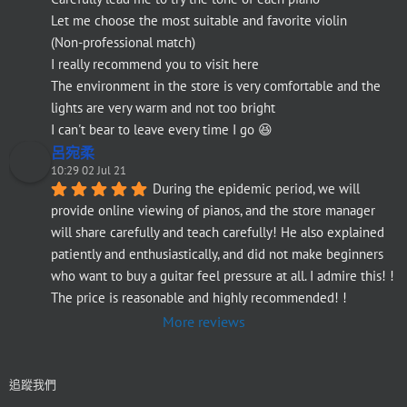
Let me choose the most suitable and favorite violin
(Non-professional match)
I really recommend you to visit here
The environment in the store is very comfortable and the 
lights are very warm and not too bright
I can't bear to leave every time I go 😆
呂宛柔
10:29 02 Jul 21
During the epidemic period, we will 
provide online viewing of pianos, and the store manager 
will share carefully and teach carefully! He also explained 
patiently and enthusiastically, and did not make beginners 
who want to buy a guitar feel pressure at all. I admire this! ! 
The price is reasonable and highly recommended! !
More reviews
追蹤我們