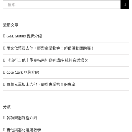
搜
索
結
果：
近期文章
G&L Guitars 品牌介紹
用文化幣買吉他，輕鬆拿購物金！超值活動開跑囉！
《流行吉他｜重奏指南》巡迴講座 純粹音樂場次
Cole Clark 品牌介紹
買萬元單板木吉他，即贈專業拾音器專案
分類
各項樂器課程介紹
吉他與器材選購教學