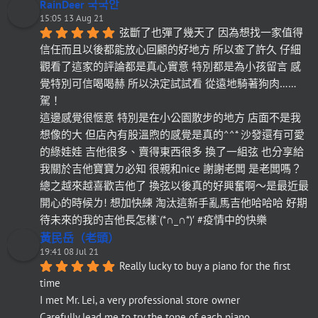
RainDeer 국국안
15:05 13 Aug 21
弦斷了也彈了幾天了 因為想找一家值得
信任而且以後都能放心回顧的好地方 所以查了許久 仔細
觀看了這家的評論都是真心實意 特別都是為小孩留言 感
覺特別可信喝喝赫 所以決定試試看 從遠地騎著狗肉……
駕！
這邊感覺很愜意 特別是在小公園散步的地方 店面不是我
想像的大 但店內有股溫煦的感覺是真的^^* 沙發還有可愛
的綠娃娃 吉他很多、賣得東西很多 換了一組弦 也分享給
我關於吉他寶寶ㄉ必知 很親和nice 謝謝老闆 是老闆嗎？
總之越來越喜歡吉他了 換弦以後真的好興奮啊～是最近最
開心的時候ㄌ! 想加快練 淘汰這新手亂馬吉他哈哈哈 好期
待未來的我的吉他長怎樣`(*∩_∩*)′ #疫情中的快樂
黃民岳（老頭）
19:41 08 Jul 21
Really lucky to buy a piano for the first 
time
I met Mr. Lei, a very professional store owner
Carefully lead me to try the tone of each piano