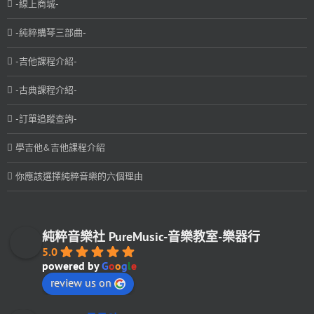
-線上商城-
-純粹購琴三部曲-
-吉他課程介紹-
-古典課程介紹-
-訂單追蹤查詢-
學吉他&吉他課程介紹
你應該選擇純粹音樂的六個理由
純粹音樂社 PureMusic-音樂教室-樂器行
5.0
powered by
G
o
o
g
l
e
review us on