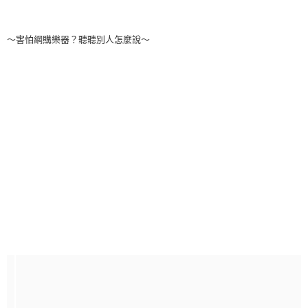
～害怕網購樂器？聽聽別人怎麼說～