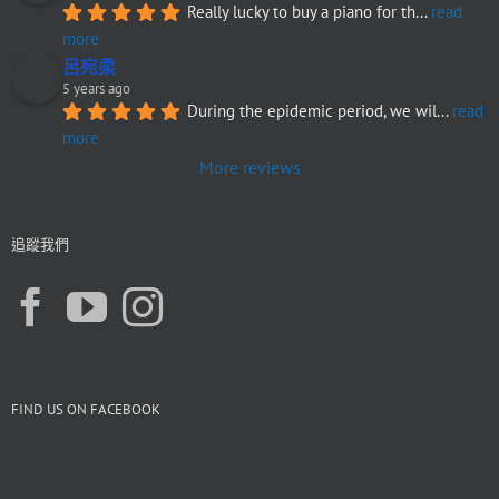
Really lucky to buy a piano for th
... 
read 
more
呂宛柔
5 years ago
During the epidemic period, we wil
... 
read 
more
More reviews
追蹤我們
FIND US ON FACEBOOK