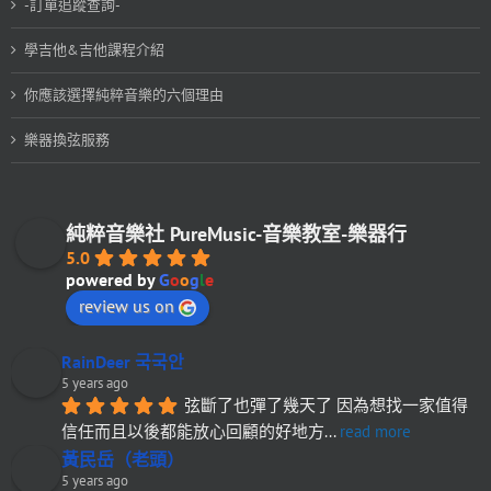
-訂單追蹤查詢-
學吉他&吉他課程介紹
你應該選擇純粹音樂的六個理由
樂器換弦服務
純粹音樂社 PureMusic-音樂教室-樂器行
5.0
powered by
G
o
o
g
l
e
review us on
RainDeer 국국안
5 years ago
弦斷了也彈了幾天了 因為想找一家值得
信任而且以後都能放心回顧的好地方
... 
read more
黃民岳（老頭）
5 years ago