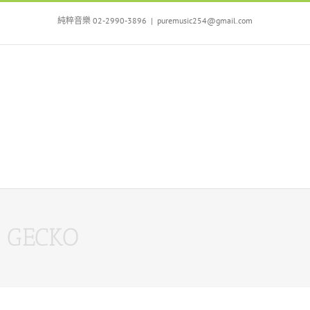
Skip
to
純粹音樂 02-2990-3896
|
puremusic254@gmail.com
content
GECKO