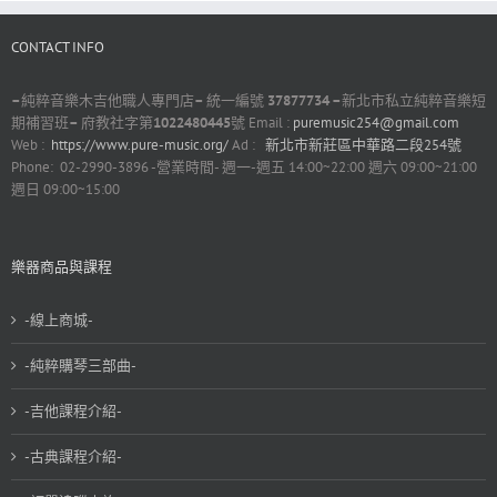
CONTACT INFO
–
純粹音樂木吉他職人專門店
–
統一編號
37877734 –
新北市私立純粹音樂短
期補習班
–
府教社字第
1022480445
號 Email :
puremusic254@gmail.com
Web :
https://www.pure-music.org/
Ad :
新北市新莊區中華路二段254號
Phone: 02-2990-3896 -營業時間- 週一-週五 14:00~22:00 週六 09:00~21:00
週日 09:00~15:00
樂器商品與課程
-線上商城-
-純粹購琴三部曲-
-吉他課程介紹-
-古典課程介紹-