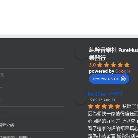
純粹音樂社 PureMu
樂器行
5.0
powered by
G
o
o
g
l
e
曲-
review us on
-
RainDeer 국국안
-
15:05 13 Aug 21
弦斷了
-
因為想找一家值得信任
心回顧的好地方 所以查
課程介紹
看了這家的評論都是真心
是為小孩留言 感覺特別
粹音樂的六個理由