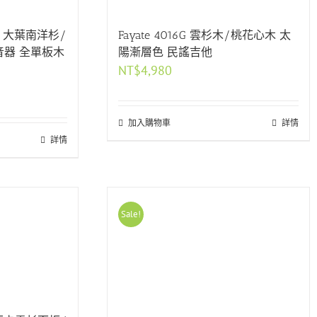
Fayate 4016G 雲杉木/桃花心木 太
-BM 大葉南洋杉/
陽漸層色 民謠吉他
音器 全單板木
NT$
4,980
加入購物車
詳情
詳情
Sale!