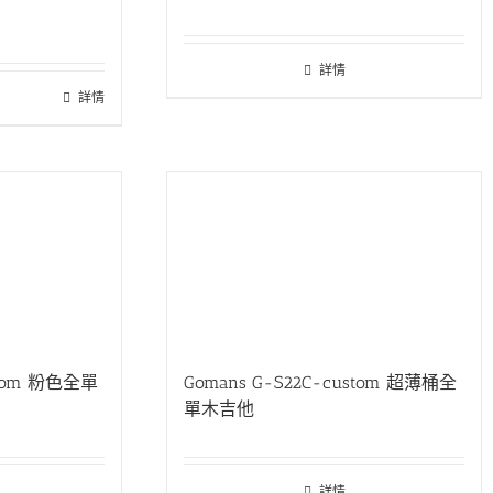
目
前
價
詳情
格：
T$87,900。
詳情
stom 粉色全單
Gomans G-S22C-custom 超薄桶全
單木吉他
詳情