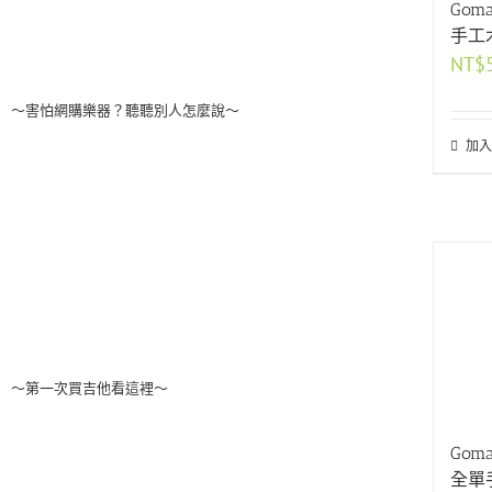
Gom
手工
NT$
～害怕網購樂器？聽聽別人怎麼說～
加入
～第一次買吉他看這裡～
Gom
全單