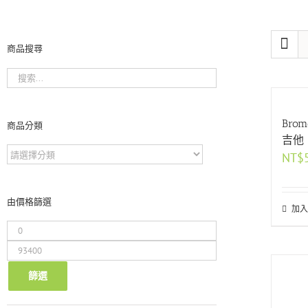
商品搜尋
Bro
商品分類
吉他
NT$
由價格篩選
加入
最
低
最
價
高
格
價
篩選
格