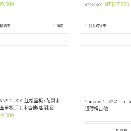
原
59,500
NT$
87,900
NT$
98,900
始
價
格：
購物車
詳情
加入購物車
NT$98,900。
N
ANS G-S16 紅松面板/花梨木
Gomans G-S22C-cu
 全單板手工木吉他(客製版)
超薄桶吉他
49,500
詳情