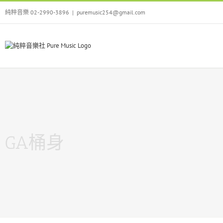
Skip
純粹音樂 02-2990-3896
|
puremusic254@gmail.com
to
content
GA桶身