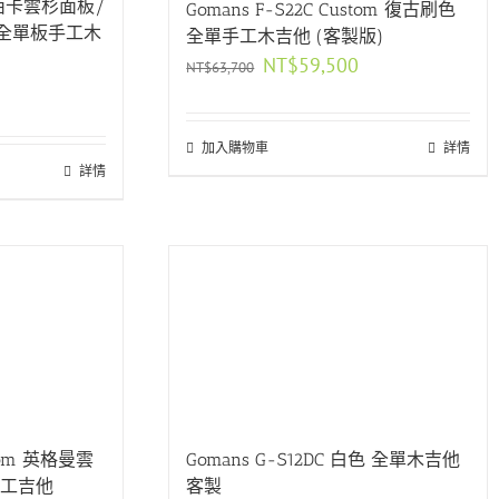
K 西卡雲杉面板/
Gomans F-S22C Custom 復古刷色
 全單板手工木
全單手工木吉他 (客製版)
原
目
NT$
59,500
NT$
63,700
始
前
價
價
格：
格：
加入購物車
NT$63,700。
NT$59,500。
詳情
詳情
stom 英格曼雲
Gomans G-S12DC 白色 全單木吉他
手工吉他
客製