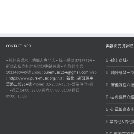
CONTACT INFO
樂器商品與課程
–
純粹音樂木吉他職人專門店
–
統一編號
37877734 –
-線上商城-
新北市私立純粹音樂短期補習班
–
府教社字第
1022480445
號 Email :
puremusic254@gmail.com
Web
-純粹購琴三部
:
https://www.pure-music.org/
Ad :
新北市新莊區中
華路二段254號
Phone: 02-2990-3896 -營業時間- 週
-吉他課程介紹
一-週五 14:00~22:00 週六 09:00~21:00 週日
09:00~15:00
-古典課程介紹
-訂單追蹤查詢
學吉他&吉他
你應該選擇純