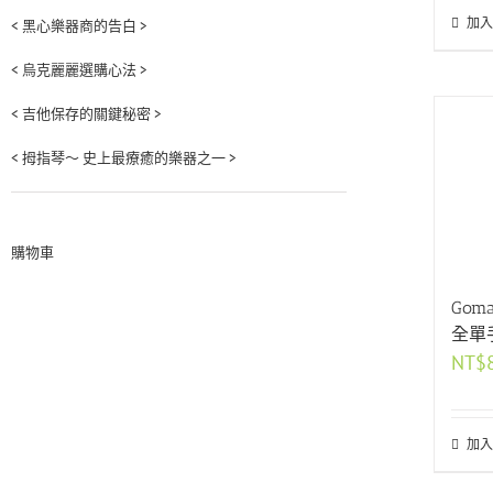
加入
< 黑心樂器商的告白 >
< 烏克麗麗選購心法 >
< 吉他保存的關鍵秘密 >
< 拇指琴～ 史上最療癒的樂器之一 >
購物車
Goma
全單
NT$
加入