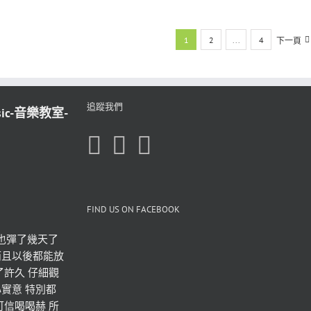
1
2
...
4
下一頁
追蹤我們
sic-音樂教室-
FIND US ON FACEBOOK
也彈了幾天了 
而且以後都能放
了許久 仔細觀
實意 特別都
可信喝喝赫 所