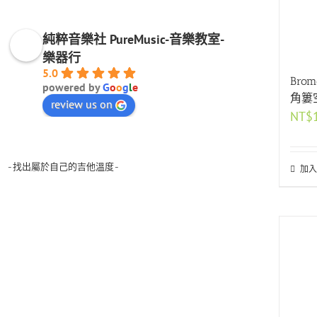
純粹音樂社 PureMusic-音樂教室-
樂器行
5.0
Bro
powered by
G
o
o
g
l
e
角簍
review us on
NT$
-找出屬於自己的吉他溫度-
加入