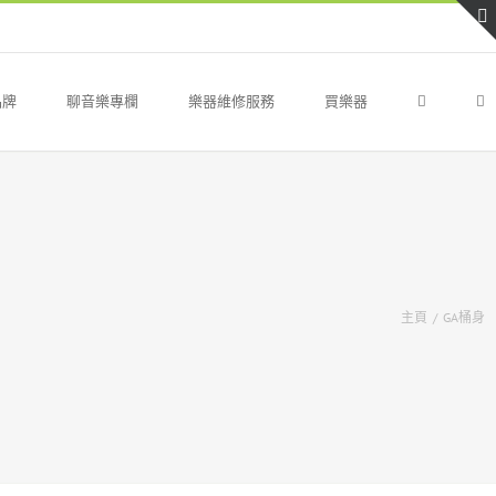
品牌
聊音樂專欄
樂器維修服務
買樂器
主頁
/
GA桶身