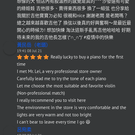
想像的大 但店內有股溫煦的感覺是真的^^* 沙發還有可愛
的綠娃娃 吉他很多、賣得東西很多 換了一組弦 也分享給
我關於吉他寶寶ㄉ必知 很親和nice 謝謝老闆 是老闆嗎？
總之越來越喜歡吉他了 換弦以後真的好興奮啊～是最近最
開心的時候ㄌ! 想加快練 淘汰這新手亂馬吉他哈哈哈 好期
待未來的我的吉他長怎樣`(*∩_∩*)′ #疫情中的快樂
黃民岳（老頭）
19:41 08 Jul 21
Really lucky to buy a piano for the first 
time
I met Mr. Lei, a very professional store owner
Carefully lead me to try the tone of each piano
Let me choose the most suitable and favorite violin
(Non-professional match)
I really recommend you to visit here
The environment in the store is very comfortable and the 
lights are very warm and not too bright
I can't bear to leave every time I go 😆
呂宛柔