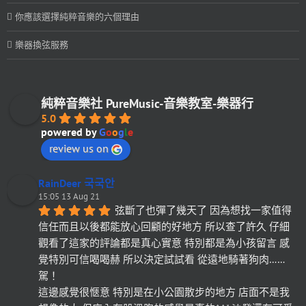
你應該選擇純粹音樂的六個理由
樂器換弦服務
純粹音樂社 PureMusic-音樂教室-樂器行
5.0
powered by
G
o
o
g
l
e
review us on
RainDeer 국국안
15:05 13 Aug 21
弦斷了也彈了幾天了 因為想找一家值得
信任而且以後都能放心回顧的好地方 所以查了許久 仔細
觀看了這家的評論都是真心實意 特別都是為小孩留言 感
覺特別可信喝喝赫 所以決定試試看 從遠地騎著狗肉……
駕！
這邊感覺很愜意 特別是在小公園散步的地方 店面不是我