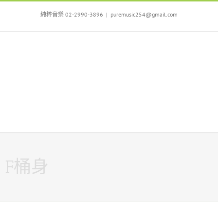
Skip
to
純粹音樂 02-2990-3896
|
puremusic254@gmail.com
content
F桶身