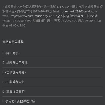
–
純粹音樂木吉他職人專門店
–
統一編號
37877734 –
新北市私立純粹音樂短
期補習班
–
府教社字第
1022480445
號 Email :
puremusic254@gmail.com
Web :
https://www.pure-music.org/
Ad :
新北市新莊區中華路二段254號
Phone: 02-2990-3896 -營業時間- 週一-週五 14:00~22:00 週六 09:00~21:00
週日 09:00~15:00
樂器商品與課程
-線上商城-
-純粹購琴三部曲-
-吉他課程介紹-
-古典課程介紹-
-訂單追蹤查詢-
學吉他&吉他課程介紹