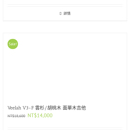
詳情
Sale!
Veelah V3-F 雲杉/胡桃木 面單木吉他
原
目
NT$
14,000
NT$
18,600
始
前
價
價