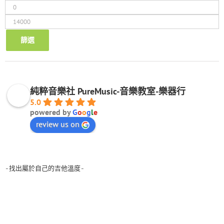
最
低
最
價
高
格
價
篩選
格
純粹音樂社 PureMusic-音樂教室-樂器行
5.0
powered by
G
o
o
g
l
e
review us on
-找出屬於自己的吉他溫度-