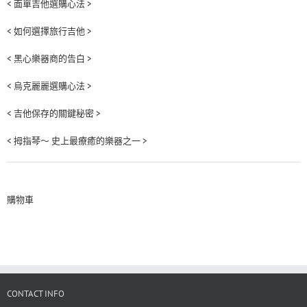
< 面單吉他選購心法 >
< 如何選擇旅行吉他 >
< 黑心樂器商的告白 >
< 烏克麗麗選購心法 >
< 吉他保存的關鍵秘密 >
< 拇指琴～ 史上最療癒的樂器之一 >
購物車
CONTACT INFO