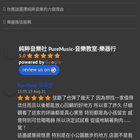
你應該選擇純粹音樂的六個理由
樂器換弦服務
純粹音樂社 PureMusic-音樂教室-樂器行
5.0
powered by
G
o
o
g
l
e
review us on
RainDeer 국국안
15:05 13 Aug 21
弦斷了也彈了幾天了 因為想找一家值得
信任而且以後都能放心回顧的好地方 所以查了許久 仔細
觀看了這家的評論都是真心實意 特別都是為小孩留言 感
覺特別可信喝喝赫 所以決定試試看 從遠地騎著狗肉……
駕！
這邊感覺很愜意 特別是在小公園散步的地方 店面不是我