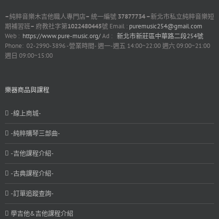
–
純粹音樂木吉他職人專門店
–
統一編號
37877734 –
新北市私立純粹音樂短
期補習班
–
府教社字第
1022480445
號 Email :
puremusic254@gmail.com
Web :
https://www.pure-music.org/
Ad :
新北市新莊區中華路二段254號
Phone: 02-2990-3896 -營業時間- 週一-週五 14:00~22:00 週六 09:00~21:00
週日 09:00~15:00
樂器商品與課程
-線上商城-
-純粹購琴三部曲-
-吉他課程介紹-
-古典課程介紹-
-訂單追蹤查詢-
學吉他&吉他課程介紹