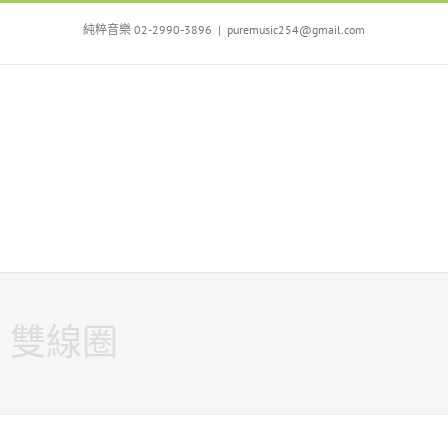
Skip
to
純粹音樂 02-2990-3896
|
puremusic254@gmail.com
content
雙線圈