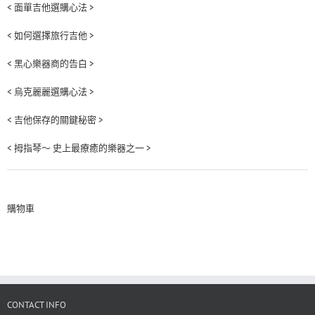
< 面單吉他選購心法 >
< 如何選擇旅行吉他 >
< 黑心樂器商的告白 >
< 烏克麗麗選購心法 >
< 吉他保存的關鍵秘密 >
< 拇指琴～ 史上最療癒的樂器之一 >
購物車
CONTACT INFO