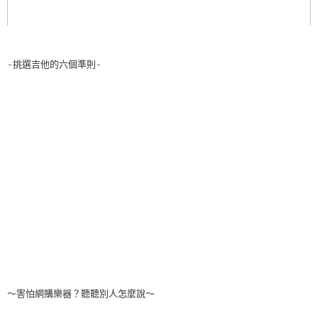
-挑選吉他的六個準則-
～害怕網購樂器？聽聽別人怎麼說～