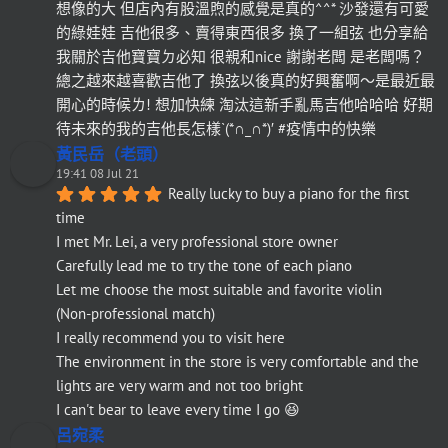
想像的大 但店內有股溫煦的感覺是真的^^* 沙發還有可愛
的綠娃娃 吉他很多、賣得東西很多 換了一組弦 也分享給
我關於吉他寶寶ㄉ必知 很親和nice 謝謝老闆 是老闆嗎？
總之越來越喜歡吉他了 換弦以後真的好興奮啊～是最近最
開心的時候ㄌ! 想加快練 淘汰這新手亂馬吉他哈哈哈 好期
待未來的我的吉他長怎樣`(*∩_∩*)′ #疫情中的快樂
黃民岳（老頭）
19:41 08 Jul 21
Really lucky to buy a piano for the first 
time
I met Mr. Lei, a very professional store owner
Carefully lead me to try the tone of each piano
Let me choose the most suitable and favorite violin
(Non-professional match)
I really recommend you to visit here
The environment in the store is very comfortable and the 
lights are very warm and not too bright
I can't bear to leave every time I go 😆
呂宛柔