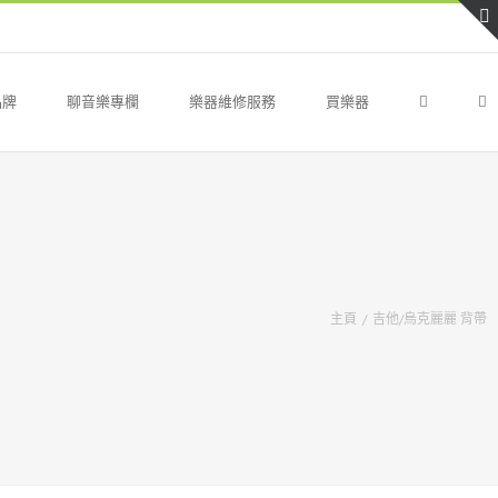
品牌
聊音樂專欄
樂器維修服務
買樂器
主頁
/
吉他/烏克麗麗 背帶