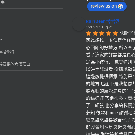
曲-
review us on
-
RainDeer 국국안
-
15:05 13 Aug 21
弦斷了
-
因為想找一家值得信任
心回顧的好地方 所以查
課程介紹
看了這家的評論都是真心
是為小孩留言 感覺特別
粹音樂的六個理由
以決定試試看 從遠地騎
這邊感覺很愜意 特別是
的地方 店面不是我想像
股溫煦的感覺是真的^^*
的綠娃娃 吉他很多、賣
了一組弦 也分享給我關
必知 很親和nice 謝謝
總之越來越喜歡吉他了 
好興奮啊～是最近最開心
加快練 淘汰這新手亂馬