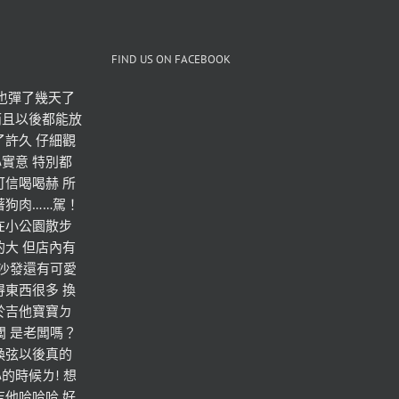
FIND US ON FACEBOOK
也彈了幾天了 
而且以後都能放
了許久 仔細觀
實意 特別都
可信喝喝赫 所
著狗肉……駕！
在小公園散步
的大 但店內有
 沙發還有可愛
得東西很多 換
於吉他寶寶ㄉ
老闆 是老闆嗎？
換弦以後真的
的時候ㄌ! 想
吉他哈哈哈 好