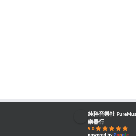
純粹音樂社 PureMu
樂器行
5.0
powered by
G
o
o
g
l
e