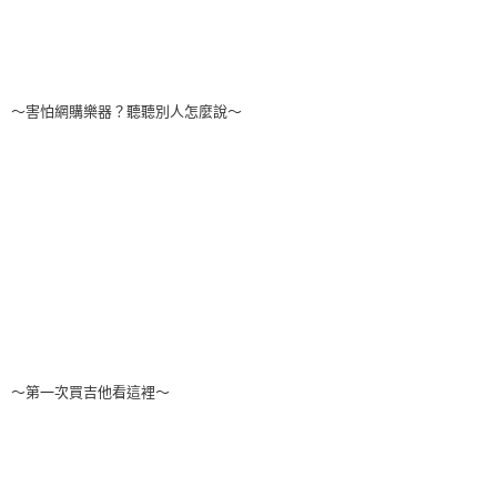
～害怕網購樂器？聽聽別人怎麼說～
～第一次買吉他看這裡～