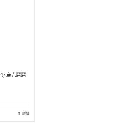
p 吉他/烏克麗麗
詳情