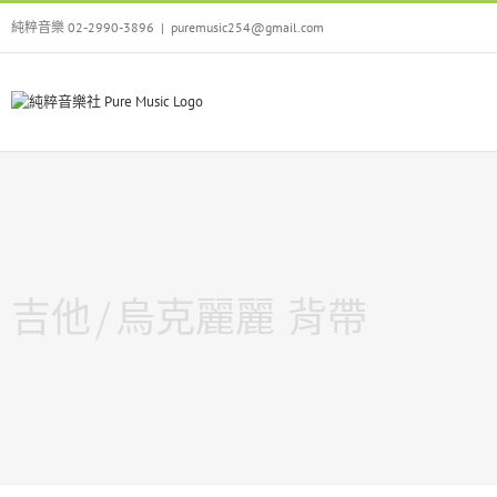
Skip
純粹音樂 02-2990-3896
|
puremusic254@gmail.com
to
content
吉他/烏克麗麗 背帶