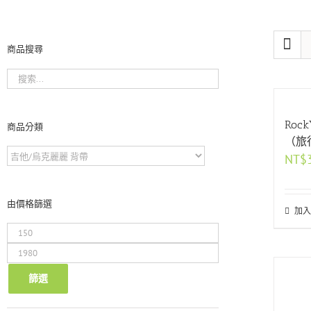
商品搜尋
Ro
商品分類
（旅
NT$
由價格篩選
加入
最
低
最
價
高
格
價
篩選
格