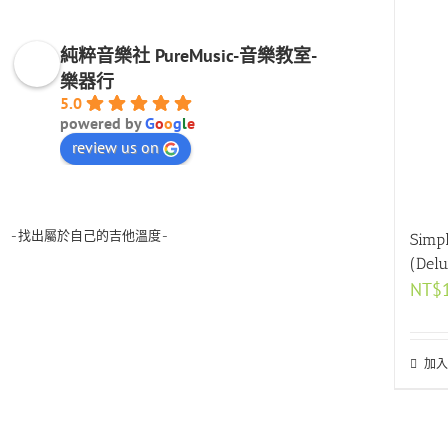
純粹音樂社 PureMusic-音樂教室-
樂器行
5.0
powered by
G
o
o
g
l
e
review us on
-找出屬於自己的吉他溫度-
Sim
(Del
NT$
加入