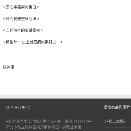
< 黑心樂器商的告白 >
< 烏克麗麗選購心法 >
< 吉他保存的關鍵秘密 >
< 拇指琴～ 史上最療癒的樂器之一 >
購物車
CONTACT INFO
樂器商品與課程
–
純粹音樂木吉他職人專門店
–
統一編號
37877734 –
-線上商城-
新北市私立純粹音樂短期補習班
–
府教社字第