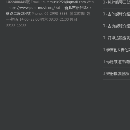
1022480445
號 Email :
puremusic254@gmail.com
Web
-純粹購琴三部
:
https://www.pure-music.org/
Ad :
新北市新莊區中
華路二段254號
Phone: 02-2990-3896 -營業時間- 週
-吉他課程介紹
一-週五 14:00~22:00 週六 09:00~21:00 週日
09:00~15:00
-古典課程介紹
-訂單追蹤查詢
學吉他&吉他
你應該選擇純
樂器換弦服務