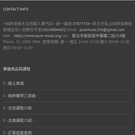
CONTACT INFO
–
純粹音樂木吉他職人專門店
–
統一編號
37877734 –
新北市私立純粹音樂短
期補習班
–
府教社字第
1022480445
號 Email :
puremusic254@gmail.com
Web :
https://www.pure-music.org/
Ad :
新北市新莊區中華路二段254號
Phone: 02-2990-3896 -營業時間- 週一-週五 14:00~22:00 週六 09:00~21:00
週日 09:00~15:00
樂器商品與課程
-線上商城-
-純粹購琴三部曲-
-吉他課程介紹-
-古典課程介紹-
-訂單追蹤查詢-