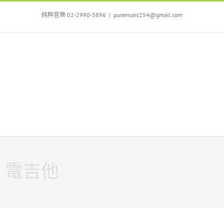
Skip
to
純粹音樂 02-2990-3896
|
puremusic254@gmail.com
content
電吉他