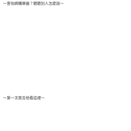
～害怕網購樂器？聽聽別人怎麼說～
～第一次買吉他看這裡～