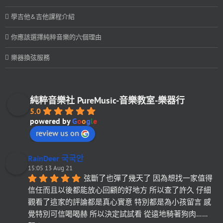
學吉他&吉他課程介紹
你應該選擇純粹音樂的六個理由
樂器換弦服務
純粹音樂社 PureMusic-音樂教室-樂器行
5.0
powered by
G
o
o
g
l
e
review us on
RainDeer 국국안
15:05 13 Aug 21
弦斷了也彈了幾天了 因為想找一家值得
信任而且以後都能放心回顧的好地方 所以查了許久 仔細
觀看了這家的評論都是真心實意 特別都是為小孩留言 感
覺特別可信喝喝赫 所以決定試試看 從遠地騎著狗肉……