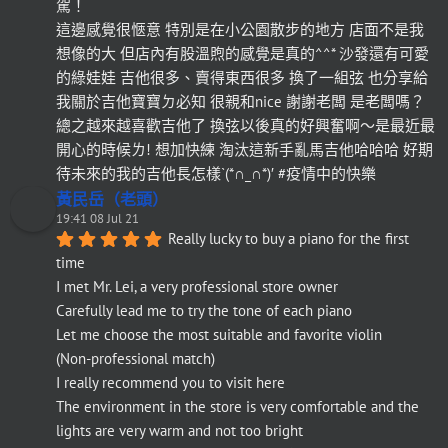
駕！
這邊感覺很愜意 特別是在小公園散步的地方 店面不是我
想像的大 但店內有股溫煦的感覺是真的^^* 沙發還有可愛
的綠娃娃 吉他很多、賣得東西很多 換了一組弦 也分享給
我關於吉他寶寶ㄉ必知 很親和nice 謝謝老闆 是老闆嗎？
總之越來越喜歡吉他了 換弦以後真的好興奮啊～是最近最
開心的時候ㄌ! 想加快練 淘汰這新手亂馬吉他哈哈哈 好期
待未來的我的吉他長怎樣`(*∩_∩*)′ #疫情中的快樂
黃民岳（老頭）
19:41 08 Jul 21
Really lucky to buy a piano for the first 
time
I met Mr. Lei, a very professional store owner
Carefully lead me to try the tone of each piano
Let me choose the most suitable and favorite violin
(Non-professional match)
I really recommend you to visit here
The environment in the store is very comfortable and the 
lights are very warm and not too bright