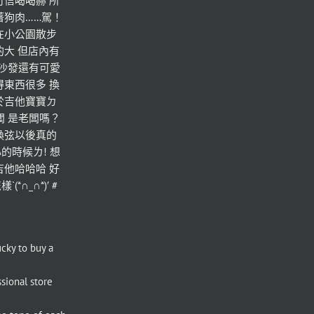
可信喝喝赫 所
著狗肉……駕！
在小公園散步
的大 但店內有
 沙發還有可愛
得東西很多 換
於吉他寶寶ㄉ
老闆 是老闆嗎？
換弦以後真的
的時候ㄌ! 想
吉他哈哈哈 好
∩_∩*)′ #
ucky to buy a 
sional store 