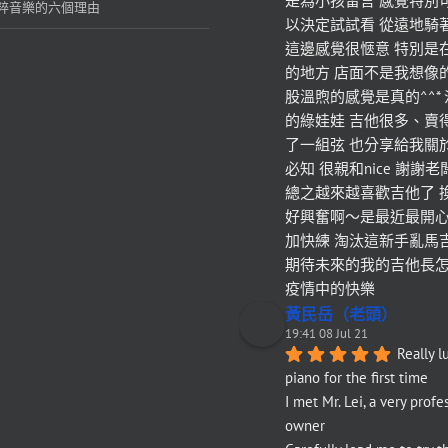
是為小孩留言 感覺特別
粹音樂的六個理由
以決定試試看 從遠地騎
這邊感覺很愜意 特別是
的地方 店面不是我想像
股溫煦的感覺是真的^^*
的綠娃娃 吉他很多、賣
了一組弦 也分享給我關
必知 很親和nice 謝謝
總之越來越喜歡吉他了 
好興奮啊～是最近最開心
加快練 淘汰這新手亂馬
期待未來的我的吉他長怎樣`(*
疫情中的快樂
黃民岳（老頭）
19:41 08 Jul 21
Really l
piano for the first time
I met Mr. Lei, a very profes
owner