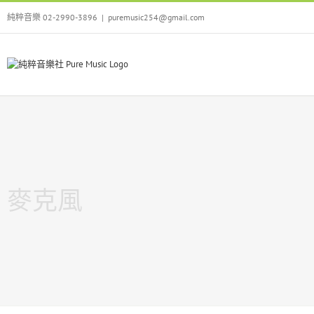
Skip
純粹音樂 02-2990-3896
|
puremusic254@gmail.com
to
content
麥克風