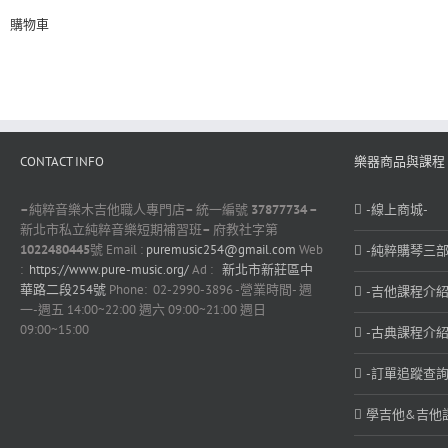
購物車
CONTACT INFO
樂器商品與課程
–
純粹音樂木吉他職人專門店
–
統一編號
37877734 –
-線上商城-
新北市私立純粹音樂短期補習班
–
府教社字第
1022480445
號 Email :
puremusic254@gmail.com
Web
-純粹購琴三部
:
https://www.pure-music.org/
Ad :
新北市新莊區中
華路二段254號
Phone: 02-2990-3896 -營業時間- 週
-吉他課程介紹
一-週五 14:00~22:00 週六 09:00~21:00 週日
09:00~15:00
-古典課程介紹
-訂單追蹤查詢
學吉他&吉他