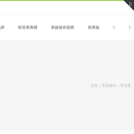
品牌
聊音樂專欄
樂器維修服務
買樂器
主頁
/
宅錄器材
/
麥克風