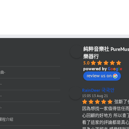
純粹音樂社 PureMu
樂器行
5.0
powered by
G
o
o
g
l
e
曲-
review us on
-
RainDeer 국국안
-
15:05 13 Aug 21
弦斷了
-
因為想找一家值得信任
心回顧的好地方 所以查
課程介紹
看了這家的評論都是真心