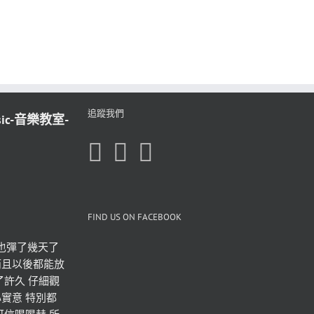
追蹤我們
sic-音樂教室-
FIND US ON FACEBOOK
也彈了幾天了 
而且以後都能放
了許久 仔細觀
實意 特別都