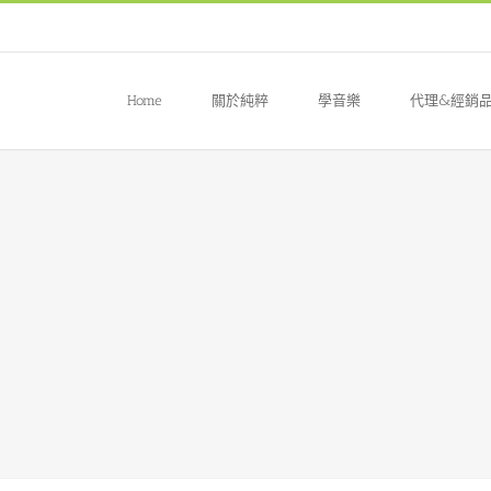
Home
關於純粹
學音樂
代理&經銷