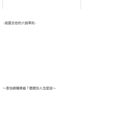
-挑選吉他的六個準則-
～害怕網購樂器？聽聽別人怎麼說～