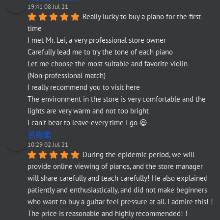
19:41 08 Jul 21
Really lucky to buy a piano for the first 
time
I met Mr. Lei, a very professional store owner
Carefully lead me to try the tone of each piano
Let me choose the most suitable and favorite violin
(Non-professional match)
I really recommend you to visit here
The environment in the store is very comfortable and the 
lights are very warm and not too bright
I can't bear to leave every time I go 😆
呂宛柔
10:29 02 Jul 21
During the epidemic period, we will 
provide online viewing of pianos, and the store manager 
will share carefully and teach carefully! He also explained 
patiently and enthusiastically, and did not make beginners 
who want to buy a guitar feel pressure at all. I admire this! ! 
The price is reasonable and highly recommended! !