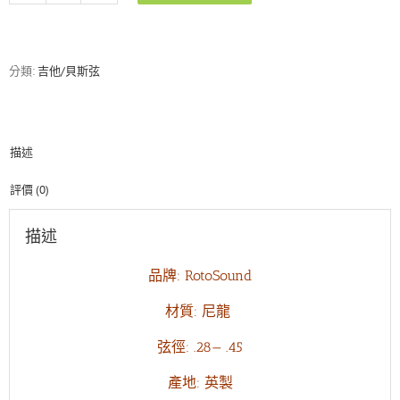
CL2
英
製
古
分類:
吉他/貝斯弦
典
吉
他
弦
描述
一
般
張
評價 (0)
力
(28-
描述
45)
數
品牌: RotoSound
量
材質: 尼龍
弦徑: .28— .45
產地: 英製