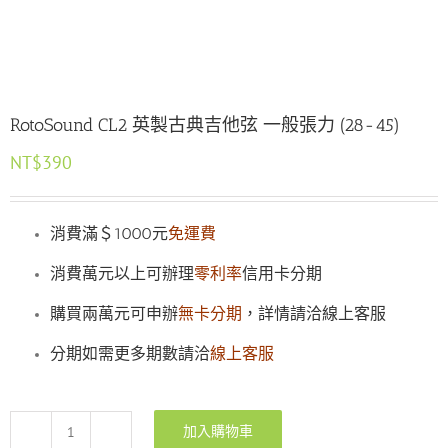
RotoSound CL2 英製古典吉他弦 一般張力 (28-45)
NT$
390
消費滿＄1000元
免運費
消費萬元以上可辦理
零利率
信用卡分期
購買兩萬元可申辦
無卡分期
，詳情請洽線上客服
分期如需更多期數請洽
線上客服
加入購物車
RotoSound