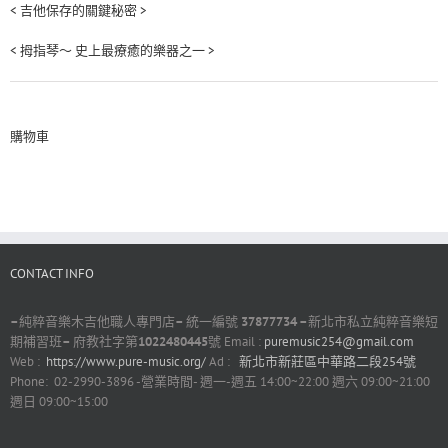
< 吉他保存的關鍵秘密 >
< 拇指琴～ 史上最療癒的樂器之一 >
購物車
CONTACT INFO
–
純粹音樂木吉他職人專門店
–
統一編號
37877734 –
新北市私立純粹音樂短
期補習班
–
府教社字第
1022480445
號 Email :
puremusic254@gmail.com
Web :
https://www.pure-music.org/
Ad :
新北市新莊區中華路二段254號
Phone: 02-2990-3896 -營業時間- 週一-週五 14:00~22:00 週六 09:00~21:00
週日 09:00~15:00