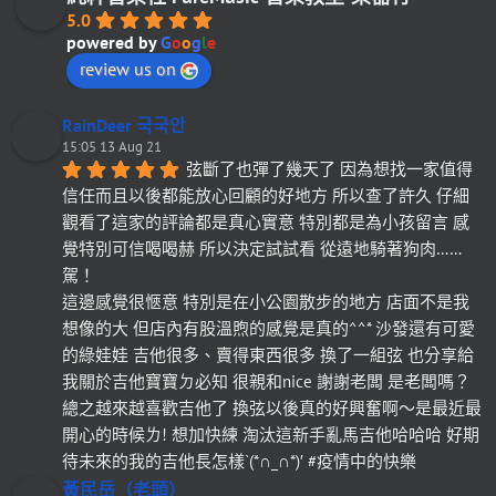
5.0
powered by
G
o
o
g
l
e
review us on
RainDeer 국국안
15:05 13 Aug 21
弦斷了也彈了幾天了 因為想找一家值得
信任而且以後都能放心回顧的好地方 所以查了許久 仔細
觀看了這家的評論都是真心實意 特別都是為小孩留言 感
覺特別可信喝喝赫 所以決定試試看 從遠地騎著狗肉……
駕！
這邊感覺很愜意 特別是在小公園散步的地方 店面不是我
想像的大 但店內有股溫煦的感覺是真的^^* 沙發還有可愛
的綠娃娃 吉他很多、賣得東西很多 換了一組弦 也分享給
我關於吉他寶寶ㄉ必知 很親和nice 謝謝老闆 是老闆嗎？
總之越來越喜歡吉他了 換弦以後真的好興奮啊～是最近最
開心的時候ㄌ! 想加快練 淘汰這新手亂馬吉他哈哈哈 好期
待未來的我的吉他長怎樣`(*∩_∩*)′ #疫情中的快樂
黃民岳（老頭）