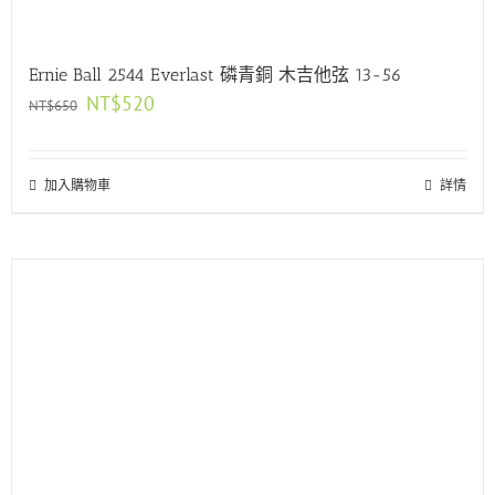
Ernie Ball 2544 Everlast 磷青銅 木吉他弦 13-56
原
目
NT$
520
NT$
650
始
前
價
價
格：
格：
加入購物車
NT$650。
NT$520。
詳情