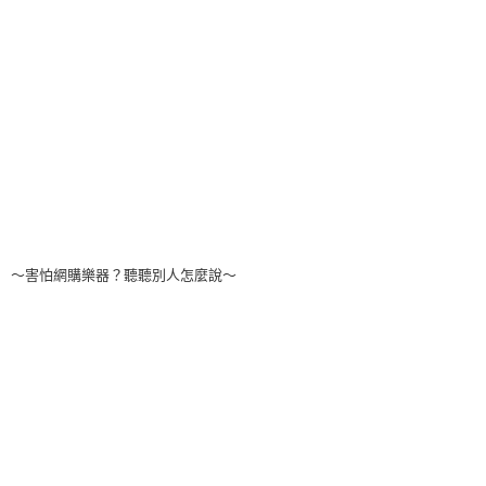
～害怕網購樂器？聽聽別人怎麼說～