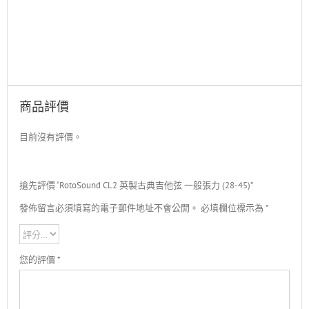
商品評價
目前沒有評價。
搶先評價 “RotoSound CL2 英製古典吉他弦 一般張力 (28-45)”
發佈留言必須填寫的電子郵件地址不會公開。
必填欄位標示為
*
您的評價
*